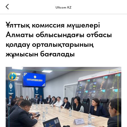
Ultcom KZ
Ұлттық комиссия мүшелері
Алматы облысындағы отбасы
қолдау орталықтарының
жұмысын бағалады