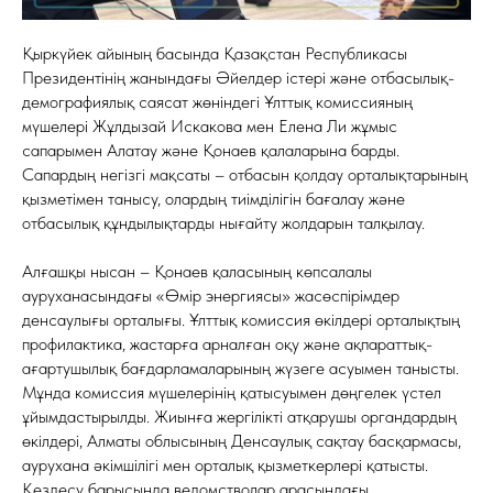
Қыркүйек айының басында Қазақстан Республикасы
Президентінің жанындағы Әйелдер істері және отбасылық-
демографиялық саясат жөніндегі Ұлттық комиссияның
мүшелері Жұлдызай Искакова мен Елена Ли жұмыс
сапарымен Алатау және Қонаев қалаларына барды.
Сапардың негізгі мақсаты – отбасын қолдау орталықтарының
қызметімен танысу, олардың тиімділігін бағалау және
отбасылық құндылықтарды нығайту жолдарын талқылау.
Алғашқы нысан – Қонаев қаласының көпсалалы
ауруханасындағы «Өмір энергиясы» жасөспірімдер
денсаулығы орталығы. Ұлттық комиссия өкілдері орталықтың
профилактика, жастарға арналған оқу және ақпараттық-
ағартушылық бағдарламаларының жүзеге асуымен танысты.
Мұнда комиссия мүшелерінің қатысуымен дөңгелек үстел
ұйымдастырылды. Жиынға жергілікті атқарушы органдардың
өкілдері, Алматы облысының Денсаулық сақтау басқармасы,
аурухана әкімшілігі мен орталық қызметкерлері қатысты.
Кездесу барысында ведомстволар арасындағы