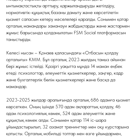
ынтымақтастықты арттыру, қаржыландыруды жетілдіру,
нормативтік-құқықтық базаны дамыту және көрсетілетін
қызмет сапасын көтеру мәселелері қаралды. Сонымен қатар
орталық мамандары заманауи жабдықтарды және жастармен
жұмыс барысында қолданылатын FSM Social платформасын
таныстырды.
Келесі нысан – Қонаев қаласындағы «Отбасын қолдау
орталығы» КММ. Бұл орталық 2023 жылдың тамыз айынан
бері жұмыс істейді. Қазіргі уақытта мұнда 14 маман еңбек
етеді: психологтар, әлеуметтік қызметкерлер, заңгер, кадр
және бухгалтерлік бөлім қызметкерлері және басқа да
мамандар.
2023-2025 жылдар аралығында орталық 686 адамға қызмет
көрсеткен. Оның ішінде 570 адам ақпараттық қолдау, 46
адам психологиялық көмек, 524 адам әлеуметтік және
құқықтық көмек алды. Сонымен қатар 114 іс-шара
ұйымдастырылып, 32 азамат тренингтер мен оқу курстарына
қатысты. Орталық мобильді топтар мен өзге ұйымдармен,