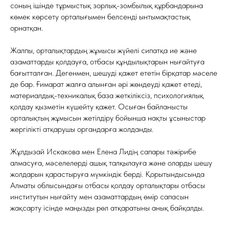
соның ішінде тұрмыстық зорлық-зомбылық құрбандарына
көмек көрсету орталығымен белсенді ынтымақтастық
орнатқан.
Жалпы, орталықтардың жұмысы жүйелі сипатқа ие және
азаматтарды қолдауға, отбасы құндылықтарын нығайтуға
бағытталған. Дегенмен, шешуді қажет ететін бірқатар мәселе
де бар. Ғимарат жалға алынған әрі жөндеуді қажет етеді,
материалдық-техникалық база жеткіліксіз, психологиялық
қолдау қызметін күшейту қажет. Осыған байланысты
орталықтың жұмысын жетілдіру бойынша нақты ұсыныстар
жергілікті атқарушы органдарға жолданды.
Жұлдызай Искакова мен Елена Лидің сапары тәжірибе
алмасуға, мәселелерді ашық талқылауға және оларды шешу
жолдарын қарастыруға мүмкіндік берді. Қорытындысында
Алматы облысындағы отбасы қолдау орталықтары отбасы
институтын нығайту мен азаматтардың өмір сапасын
жақсарту ісінде маңызды рөл атқаратыны анық байқалды.