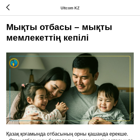
Ultcom KZ
Мықты отбасы – мықты
мемлекеттің кепілі
Қазақ қоғамында отбасының орны қашанда ерекше.