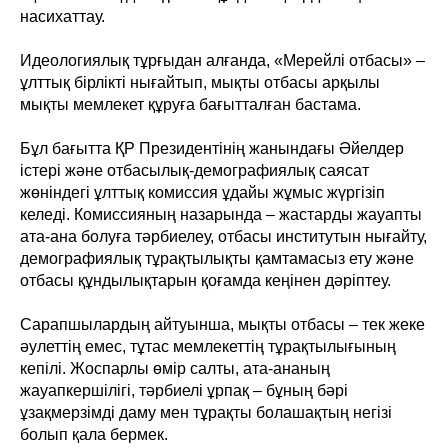
насихаттау.
Идеологиялық тұрғыдан алғанда, «Мерейлі отбасы» –
ұлттық бірлікті нығайтып, мықты отбасы арқылы
мықты мемлекет құруға бағытталған бастама.
Бұл бағытта ҚР Президентінің жанындағы Әйелдер
істері және отбасылық-демографиялық саясат
жөніндегі ұлттық комиссия ұдайы жұмыс жүргізіп
келеді. Комиссияның назарында – жастарды жауапты
ата-ана болуға тәрбиелеу, отбасы институтын нығайту,
демографиялық тұрақтылықты қамтамасыз ету және
отбасы құндылықтарын қоғамда кеңінен дәріптеу.
Сарапшылардың айтуынша, мықты отбасы – тек жеке
әулеттің емес, тұтас мемлекеттің тұрақтылығының
кепілі. Жоспарлы өмір салты, ата-ананың
жауапкершілігі, тәрбиелі ұрпақ – бұның бәрі
ұзақмерзімді даму мен тұрақты болашақтың негізі
болып қала бермек.