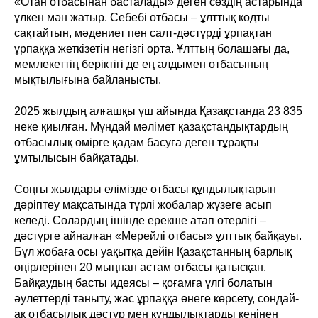
«Отан отбасынан басталады» деген сөздің астарында
үлкен мән жатыр. Себебі отбасы – ұлттық кодты
сақтайтын, мәдениет пен салт-дәстүрді ұрпақтан
ұрпаққа жеткізетін негізгі орта. Ұлттың болашағы да,
мемлекеттің беріктігі де ең алдымен отбасының
мықтылығына байланысты.
2025 жылдың алғашқы үш айында Қазақстанда 23 835
неке қиылған. Мұндай мәлімет қазақстандықтардың
отбасылық өмірге қадам басуға деген тұрақты
ұмтылысын байқатады.
Соңғы жылдары елімізде отбасы құндылықтарын
дәріптеу мақсатында түрлі жобалар жүзеге асып
келеді. Солардың ішінде ерекше атап өтерлігі –
дәстүрге айналған «Мерейлі отбасы» ұлттық байқауы.
Бұл жобаға осы уақытқа дейін Қазақстанның барлық
өңірлерінен 20 мыңнан астам отбасы қатысқан.
Байқаудың басты идеясы – қоғамға үлгі болатын
әулеттерді таныту, жас ұрпаққа өнеге көрсету, сондай-
ақ отбасылық дәстүр мен құндылықтарды кеңінен