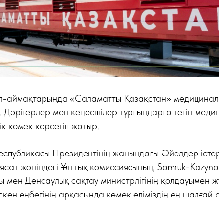
л-аймақтарында «Саламатты Қазақстан» медицинал
 Дәрігерлер мен кеңесшілер тұрғындарға тегін мед
ік көмек көрсетіп жатыр.
еспубликасы Президентінің жанындағы Әйелдер істер
сат жөніндегі Ұлттық комиссиясының, Samruk-Kazyna 
ы мен Денсаулық сақтау министрлігінің қолдауымен ж
кен еңбегінің арқасында көмек еліміздің ең шалғай 