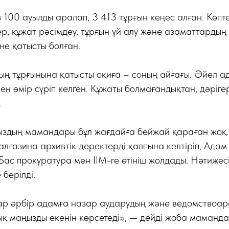
з 100 ауылды аралап, 3 413 тұрғын кеңес алған. Көпте
ер, құжат рәсімдеу, тұрғын үй алу және азаматтардың
не қатысты болған.
ың тұрғынына қатысты оқиға – соның айғағы. Әйел а
пен өмір сүріп келген. Құжаты болмағандықтан, дәріг
.
здың мамандары бұл жағдайға бейжай қараған жоқ
ғазина архивтік деректерді қалпына келтіріп, Адам
 Бас прокуратура мен ІІМ-ге өтініш жолдады. Нәтижес
 берілді.
р әрбір адамға назар аударудың және ведомствоара
қ маңызды екенін көрсетеді», — дейді жоба маманда