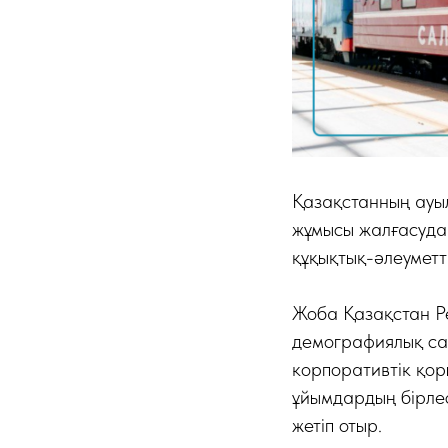
Қазақстанның ауы
жұмысы жалғасуда.
құқықтық-әлеуметт
Жоба Қазақстан Р
демографиялық сая
корпоративтік қор
ұйымдардың бірлес
жетіп отыр.