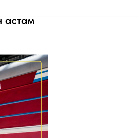
қ
н астам