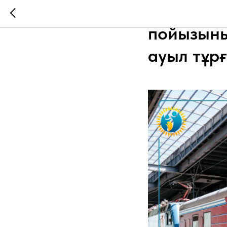
«Саламат
пойызыны
ауыл тұр