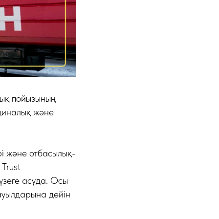
ық пойызының
ициналық және
і және отбасылық-
Trust
үзеге асуда. Осы
ауылдарына дейін