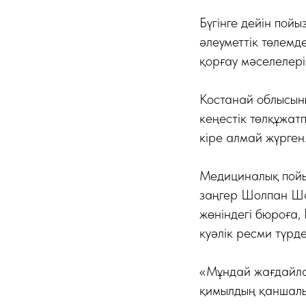
Бүгінге дейін пойы
әлеуметтік төлемд
қорғау мәселелері
Костанай облысын
кеңестік төлқұжат
кіре алмай жүрген
Медициналық пойы
заңгер Шолпан Шал
жөніндегі бюроға,
куәлік ресми түрде
«Мұндай жағдайла
қимылдың қаншалы