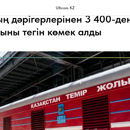
ты Қазақстан» медициналы
Ultcom KZ
ң дәрігерлерінен 3 400-де
ғыны тегін көмек алды