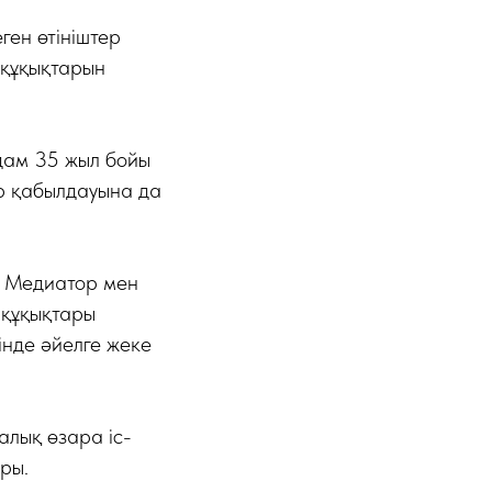
ген өтініштер
 құқықтарын
дам 35 жыл бойы
ер қабылдауына да
. Медиатор мен
 құқықтары
інде әйелге жеке
лық өзара іс-
ры.