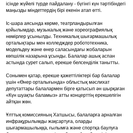
ісінде жүйелі түрде пайдалану - бүгінгі күн тәртібіндегі
маңызды міндеттердің бірі екенін атап өтті.
Іс-шара аясында көрме, театрландырылған
қойылымдар, музыкалық және хореографиялық
нөмірлер ұсынылды. Техникалық шығармашылық
орталықтары мен колледждер робототехника,
модельдеу және өнер саласындағы жобаларын
көпшілік назарына ұсынды. Балалар ашық аспан
астында сурет салып, ерекше белсенділік танытты.
Сонымен қатар, ерекше қажеттіліктері бар балалар
үшін «Өнер орталығында» облыстық мәслихат
депутаттары балалармен бірге қатысып ән шырқаған
«Күн шуақты баламыз» атты концерттің ерекшелігін
айтқан жөн.
Ұлттық комиссияның Хатшысы, балаларға арналған
инфрақұрылымды жақсартуға, оларды
шығармашылыққа, ғылымға және спортқа баулуға