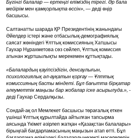
Бүгінгі балалар — ертеңгі еліміздің тірегі. Әр бала
мейірім мен қамқорлықта өссін»
, — деді өңір
басшысы.
Салтанатты шарада ҚР Президентінің жанындағы
Әйелдер істері және отбасылық-демографиялық
саясат жөніндегі Ұлттық комиссияның Хатшысы
Гаухар Нұрахметова сөз сөйлеп, Ұлттық комиссия
атынан жұртшылықты мерекемен құттықтады.
«Балалардың қауіпсіздігін, денсаулығын,
психологиялық әл-ауқатын қорғау — Ұлттық
комиссияның басты міндеті. Бұл бағытта бірқатар
әлеуметтік маңызы бар жобалар іске асырылуда.»,
-
деді Гаухар Сердалқызы.
Сондай-ақ ол Мемлекет басшысы төрағалық еткен
үшінші Ұлттық құрылтайда айтылған тапсырма
аясында Үкімет әзірлеп жатқан «Қазақстан балалары»
бірыңғай бағдарламасының маңызын атап өтті. Бұл
бағдарлама еліміздегі балалардыңөзекті мәселелерін