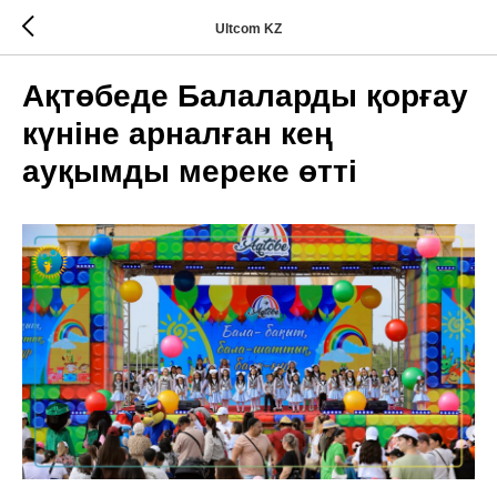
Ultcom KZ
Ақтөбеде Балаларды қорғау
күніне арналған кең
ауқымды мереке өтті