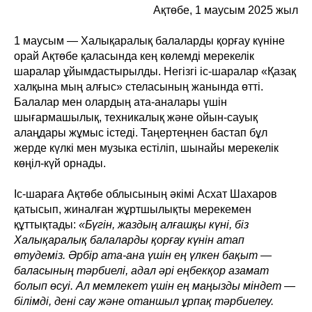
Ақтөбе, 1 маусым 2025 жыл
1 маусым — Халықаралық балаларды қорғау күніне
орай Ақтөбе қаласында кең көлемді мерекелік
шаралар ұйымдастырылды. Негізгі іс-шаралар «Қазақ
халқына мың алғыс» стеласының жанында өтті.
Балалар мен олардың ата-аналары үшін
шығармашылық, техникалық және ойын-сауық
алаңдары жұмыс істеді. Таңертеңнен бастап бұл
жерде күлкі мен музыка естіліп, шынайы мерекелік
көңіл-күй орнады.
Іс-шараға Ақтөбе облысының әкімі Асхат Шахаров
қатысып, жиналған жұртшылықты мерекемен
құттықтады:
«Бүгін, жаздың алғашқы күні, біз
Халықаралық балаларды қорғау күнін атап
өтудеміз. Әрбір ата-ана үшін ең үлкен бақыт —
баласының тәрбиелі, адал әрі еңбекқор азамат
болып өсуі. Ал мемлекет үшін ең маңызды міндет —
білімді, дені сау және отаншыл ұрпақ тәрбиелеу.