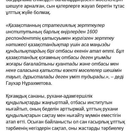
шешуге арналған, сын қатерлерге жауап беретін тұтас
ұлттық жүйе болмақ.
«Қазақстанның стратегиялық зерттеулер
институтының барлық өңірлерден 1600
респонденттің қатысуымен жүргізген зерттеу
нәтижесі қазақстандықтар үшін аса маңызды
құндылықтардың бірі отбасы екенін атап өтті. Бұл
қазақстандық қоғамның отбасы деген ұғымды
жоғары бағалайтыны қуантады және отбасы мен
неке саласына қатысты өзекті мәселелер шешімін
тауып, дұрысталады деген үміт тудырады.»,
– деді
Гаухар Нұрахметова.
Қоғамдық сананы, рухани-адамгершілік
құндылықтарды жаңғыртпай, отбасы институтын
нығайтып, оның беделін арттырмай, ұлттың рухани
құндылықтарын сақтау мен нығайту мүмкін еместігін
атап өтті. Осыған байланысты ол сан ғасырлық ұлттық
тәрбиенің негіздерін сақтап, оны жастарды тәрбиелеу