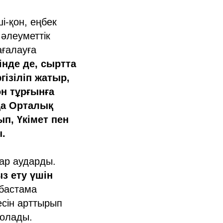
і-қон, еңбек
 әлеуметтік
ағалауға
інде де, сыртта
гізіліп жатыр,
н тұрғынға
ңа Орталық
п, Үкімет пен
ы.
ар аударды.
з ету үшін
бастама
есін арттырып
болады.