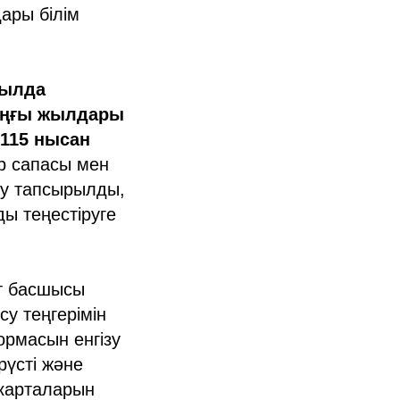
ары білім
ылда
оңғы жылдары
 115 нысан
р сапасы мен
зу тапсырылды,
ы теңестіруге
 басшысы
су теңгерімін
рмасын енгізу
рүсті және
 карталарын