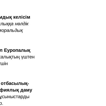
мдық келісім
лыққа нөлдік
 моральдық
ал Еуропалық
халықтың үштен
үшін
 отбасылық-
афиялық даму
ұсыныстарды
р.