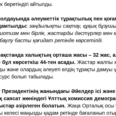
к беретіндігі айтылды.
олдауында әлеуметтік тұрақтылық пен қоға
 қамтылды:
заңдылықты сақтау, құқық бұзушы
триотизм мен бірлік, жастарды дәстүрлер мен
баулу басты қағидат ретінде көрсетілді.
зақстанда халықтың орташа жасы – 32 жас, 
 бұл көрсеткіш 44-тен асады.
Жастар жалпы 
айды және олардың әлеуеті елдің тұрақты дамуы 
есурс болып табылады.
 Президентінің жанындағы Әйелдер ісі және
 саясат жөніндегі Ұлттық комиссия демогр
стар әзірлеген болатын.
Жаңа Орталық осы 
ы келесі маңызды қадам ретінде бағаланып оты