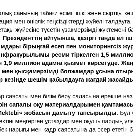
лық санының табиғи өсімі, ішкі және сыртқы көш
ция мен өңірлік теңсіздіктерді жүйелі талдауға,
тақы жүйесіне түсетін ұзақмерзімді жүктемені б
.
Президенттің айтуынша, қазіргі таңда ел іш
ымдары бірыңғай есеп пен мониторингсіз жүр
инфрақұрылымы ресми тіркелген 1,5 миллио
н 1,9 миллион адамға қызмет көрсетуде. Жа
 мен қысқамерзімді болжамдар ұсына отыры
ер кезінде шешім қабылдауға жағдай жасайд
р саясаты мен білім беру саласына ерекше наз
рін сапалы оқу материалдарымен қамтамасы
l Mektebi» жобасын дамыту тапсырылды.
Бұл 
ктіні меңгерген ұстаздар мен оқушылардың үл
бек нарығы мен кадр саясатына да әсер ететін 