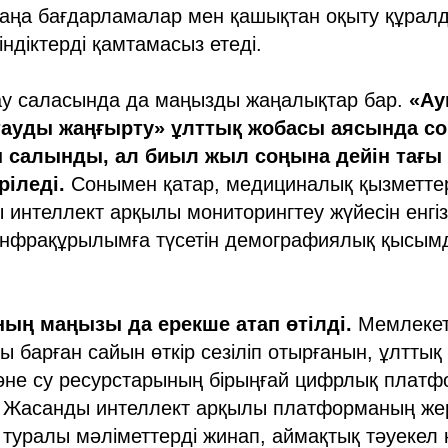
аңа бағдарламалар мен қашықтан оқыту құралд
ндіктерді қамтамасыз етеді.
ау саласында да маңызды жаңалықтар бар.
«Ау
тауды жаңғырту» ұлттық жобасы аясында с
н салынды, ал биыл жыл соңына дейін тағы
ріледі.
Сонымен қатар, медициналық қызметте
 интеллект арқылы мониторингтеу жүйесін енгі
инфрақұрылымға түсетін демографиялық қысымд
ың маңызы да ерекше атап өтілді.
Мемлекет
 барған сайын өткір сезіліп отырғанын, ұлттық 
әне су ресурстарының бірыңғай цифрлық платфо
ы. Жасанды интеллект арқылы платформаның же
туралы мәліметтерді жинап, аймақтық тәуекел