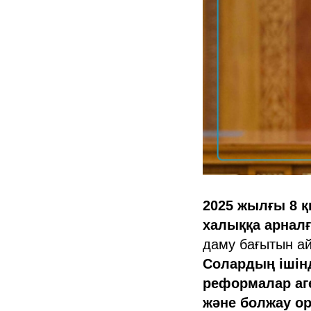
2025 жылғы 8 қ
халыққа арнал
даму бағытын а
Солардың ішін
реформалар аге
және болжау ор