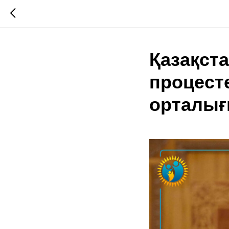
Қазақст
процест
орталы