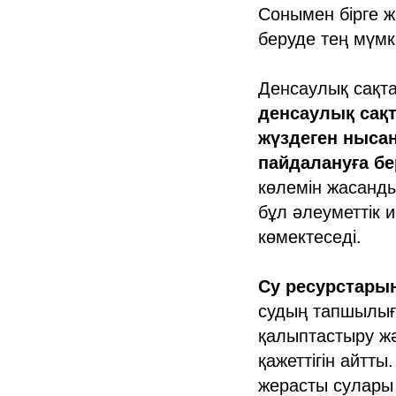
Сонымен бірге ж
беруде тең мүмкі
Денсаулық сақт
денсаулық сақ
жүздеген ныса
пайдалануға бе
көлемін жасанды
бұл әлеуметтік 
көмектеседі.
Су ресурстарын
судың тапшылығы
қалыптастыру ж
қажеттігін айтт
жерасты сулары 