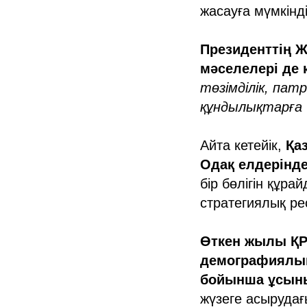
жасауға мүмкінді
Президенттің Ж
мәселелері де
төзімділік, па
құндылықтарға 
Айта кетейік,
Қа
Одақ елдерінде
бір бөлігін құр
стратегиялық р
Өткен жылы ҚР
демографиялық
бойынша ұсыны
жүзеге асырудағ