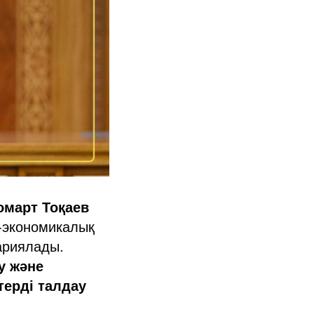
омарт Тоқаев
к-экономикалық
ариялады.
у және
терді талдау