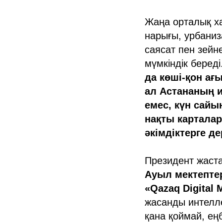
Жаңа орталық ха
нарығы, урбаниза
саясат пен зейне
мүмкіндік береді
да көші-қон ағ
ал Астананың 
емес, күн сайы
нақты карталар
әкімдіктерге д
Президент жаста
Ауыл мектепте
«Qazaq Digita
жасанды интелле
қана қоймай, ең