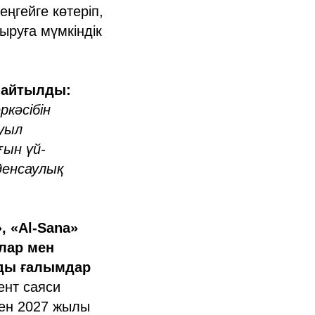
ңгейге көтеріп,
ыруға мүмкіндік
 айтылды:
кәсібін
уыл
ғын үй-
денсаулық
, «Al-Sana»
ылар мен
нды ғалымдар
ент саяси
ен 2027 жылы