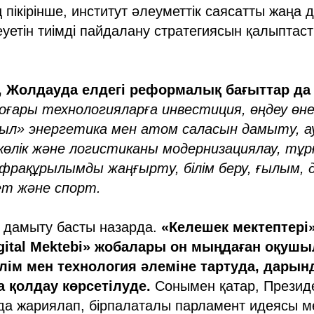
ікірінше, институт әлеуметтік саясатты жаңа де
еуетін тиімді пайдалану стратегиясын қалыптаст
, Жолдауда елдегі реформалық бағыттар да
ғары технологияларға инвестиция, өңдеу өнер
ыл» энергетика мен атом саласын дамыту, а
өлік және логистиканы модернизациялау, тұр
фрақұрылымды жаңғырту, білім беру, ғылым, 
ет және спорт.
 дамыту басты назарда.
«Келешек мектептері»
gital Mektebi» жобалары он мыңдаған оқуш
ілім мен технология әлеміне тартуда, дары
 қолдау көрсетілуде.
Сонымен қатар, Презид
а жариялап, бірпалаталы парламент идеясы м