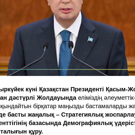
ыркүйек күні Қазақстан Президенті Қасым-Ж
ған дәстүрлі Жолдауында
еліміздің әлеуметті
йқындайтын бірқатар маңызды бастамаларды ж
де басты жаңалық – Стратегиялық жоспарла
нттігінің базасында Демографиялық үдеріс
талығын құру.