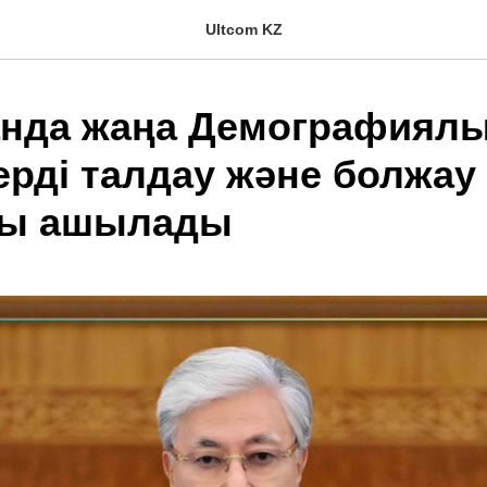
Ultcom KZ
анда жаңа Демографиял
ерді талдау және болжау
ғы ашылады