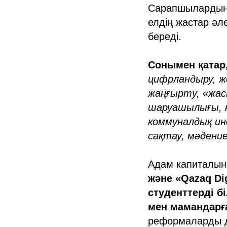
Сарапшылардың п
елдің жастар әл
береді.
Сонымен қатар
цифрландыру, жо
жаңғырту, «жас
шаруашылығы, к
коммуналдық ин
сақтау, мәдени
Адам капиталын
және «Qazaq Di
студенттерді б
мен мамандарға
реформаларды д