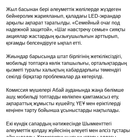
Жыл басынан бері әлеуметтік желілерде жүздеген
бейнеролик жарияланып, қаладағы LED-экрандар
арқылы ақпарат таратылды. «Семейный очаг под
надежной защитой», «Шаг навстречу семье» сияқты
акциялар жастардың қызығушылығын арттырып,
қоғамды белсендіруге ықпал етті.
Жиындар барысында штат бірлігінің жеткіліксіздігі,
мобильді топтарға көлік тапшылығы, орталықтардың
қызметі туралы халықтың хабардарлығы төмендігі
секілді бірқатар проблемалар да көтерілді.
Комиссия мүшелері Абай ауданында жаңа бөлімше
ашу, мобильді топтарды көлікпен қамтамасыз ету,
ақпараттық жұмысты күшейту, ҮЕҰ мен еріктілерді
кеңінен тарту бойынша ұсыныстарды нақтылады.
Екі күндік сапардың нәтижесінде Шымкенттегі
әлеуметтік қолдау жүйесінің әлеуеті мен әлсіз тұстары