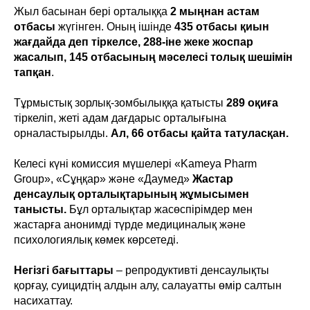
Жыл басынан бері орталыққа
2 мыңнан астам
отбасы
жүгінген. Оның ішінде
435 отбасы қиын
жағдайда деп тіркелсе, 288-іне жеке жоспар
жасалып, 145 отбасының мәселесі толық шешімін
тапқан
.
Тұрмыстық зорлық-зомбылыққа қатысты
289 оқиға
тіркеліп, жеті адам дағдарыс орталығына
орналастырылды.
Ал, 66 отбасы қайта татуласқан.
Келесі күні комиссия мүшелері «Kameya Pharm
Group», «Сұңқар» және «Даумед»
Жастар
денсаулық орталықтарының жұмысымен
танысты.
Бұл орталықтар жасөспірімдер мен
жастарға анонимді түрде медициналық және
психологиялық көмек көрсетеді.
Негізгі бағыттары
– репродуктивті денсаулықты
қорғау, суицидтің алдын алу, салауатты өмір салтын
насихаттау.