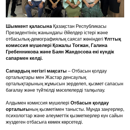
Шымкент қаласына
Қазақстан Республикасы
Президентінің жанындағы Әйелдер істері және
отбасылық-демографиялық саясат жөніндегі
Ұлттық
комиссия мүшелері Қожалы Тоғжан, Галина
Гребенникова және Баян Жандосова екі күндік
сапармен келді.
Сапардың негізгі мақсаты
– Отбасын қолдау
орталықтары мен Жастар денсаулық
орталықтарының жұмысын зерделеп, қызмет сапасын
бағалау және түйткілді мәселелерді талқылау.
Алдымен комиссия мүшелері
Отбасын қолдау
орталығы
ның қызметімен танысты. Мұнда заңгерлер,
психологтар және әлеуметтік қызметкерлер күн сайын
жүздеген отбасыға көмек көрсетеді.