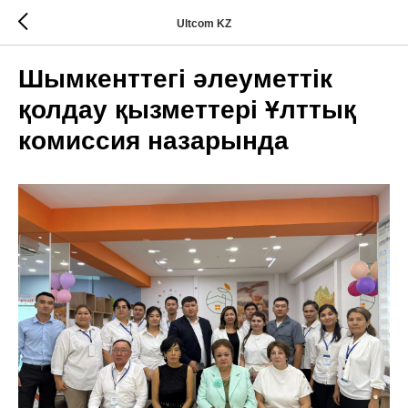
Ultcom KZ
Шымкенттегі әлеуметтік
қолдау қызметтері Ұлттық
комиссия назарында