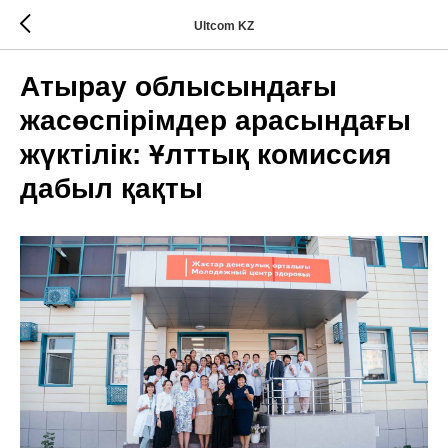
Ultcom KZ
Атырау облысындағы
жасөспірімдер арасындағы
жүктілік: Ұлттық комиссия
дабыл қақты