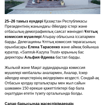
25–26 тамыз күндері
Қазақстан Республикасы
Президентінің жанындағы Әйелдер істері және
отбасылық-демографиялық саясат жөніндегі
Ұлттық
комиссия мүшелері
Атырау облысына іссапармен
барды. Делегацияны Ұлттық комиссия төрағасының
орынбасары
Елена Тарасенко
және аймақ бойынша
куратор, «Samruk-Kazyna Trust» қорының бас
директоры
Альфия Әдиева
бастап барды.
Жылыой және Мақат аудандарында комиссия
мүшелері көпбалалы аналармен, Аналар, Іскер
әйелдер кеңестерінің өкілдерімен кездесті. Сондай-ақ
Отбасын қолдау орталықтары мен жыл сайын
шамамен 150 ерекше қажеттіліктері бар бала
оңалтудан өтетін түзету орталығында болды.
Сапар барысында жасөспірімдердің