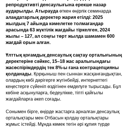
репродуктивті денсаулығына ерекше назар
аударылды.
Атырауда
өткен өңірлік семинарда
алаңдатарлық деректер жария етілді: 2025
жылдың 7 айында кәмелетке толмағандар
арасында 63 жүктілік жағдайы тіркелген, 2024
жылы – 127, ал соңғы төрт жылда шамамен 600
жағдай орын алған.
Ұлттық қоғамдық денсаулық сақтау орталығының
деректеріне сәйкес, 15–18 жас аралығындағы
жасөспірімдердің тек 8%-ы ғана контрацепцияны
қолданады
. Қорқыныш пен сыннан жасқанғандықтан,
олардың көбі дәрігерге жүгінбейді, интернеттегі
кеңестерге сүйеніп өздігінен емделуге тырысады. Бұл
көбіне асқынуларға, бедеулікке, тіпті қайғылы
жағдайларға әкеп соғады.
Сонымен бірге, өңірде жастарға арналған денсаулық
орталықтары мен Отбасын қолдау орталықтары
жұмыс істейді. Мұнда көмек тегін әрі құпия түрде