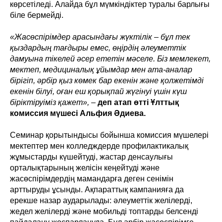
көрсетіледі. Алайда бұл мүмкіндіктер туралы барлығы
біле бермейді.
«Жасөспірімдер арасындағы жүктілік – бұл тек
қыздардың тағдыры емес, өңірдің әлеуметтік
дамуына тікелей әсер ететін мәселе. Біз мемлекет,
мектеп, медициналық ұйымдар мен ата-аналар
бірігіп, әрбір қыз көмек бар екенін және қолжетімді
екенін білуі, оған еш қорықпай жүгінуі үшін күш
біріктіруіміз қажет», –
деп атап өтті Ұлттық
комиссия мүшесі Альфия Әдиева.
Семинар қорытындысы бойынша комиссия мүшелері
мектептер мен колледждерде профилактикалық
жұмыстарды күшейтуді, жастар денсаулығы
орталықтарының желісін кеңейтуді және
жасөспірімдердің мамандарға деген сенімін
арттыруды ұсынды. Ақпараттық кампанияға да
ерекше назар аударылады: әлеуметтік желілерді,
жедел желілерді және мобильді топтарды белсенді