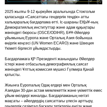
2025 жылғы 9-12 қыркүйек аралығында Стокгольм
қаласында «Саясаттағы гендерлік теңдік» атты
халықаралық бағдарлама өтті. Іс-шараны ЕҚЫҰ-ның
Демократиялық институттар және адам құқықтары
жөніндегі бюросы (OSCE/ODIHR), БҰҰ-Әйелдер
ұйымының Еуропа және Орталық Азия бойынша
өңірлік кеңсесі (UN Women ECARO) және Швеция
Үкіметі бірлесіп ұйымдастырды.
Бағдарламаға ҚР Президенті жанындағы Әйелдер
істері және отбасылық-демографиялық саясат
жөніндегі Ұлттық комиссия мүшесі Гүлмира Қанай
қатысты.
Жиынға Еуропалық Одақ елдері мен Орталық
Азиядан 30-дан астам мемлекеттік және үкіметтік емес
ұйым өкілдері жиналды. Бағдарламаның негізгі
мақсаты – әйелдердің саясаттағы үлесін арттыру,
гендерлік сезімтал басқару тетіктерін енгізу және