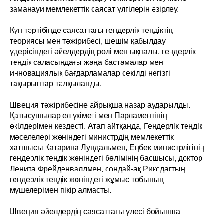
заманауи мемлекеттік саясат үлгілерін әзірлеу.
Күн тәртібінде саясаттағы гендерлік теңдіктің
теориясы мен тәжірибесі, шешім қабылдау
үдерісіндегі әйелдердің рөлі мен ықпалы, гендерлік
теңдік саласындағы жаңа бастамалар мен
инновациялық бағдарламалар секілді негізгі
тақырыптар талқыланды.
Швеция тәжірибесіне айрықша назар аударылды.
Қатысушылар ел үкіметі мен Парламентінің
өкілдерімен кездесті. Атап айтқанда, Гендерлік теңдік
мәселелері жөніндегі министрдің мемлекеттік
хатшысы Катарина Лундальмен, Еңбек министрлігінің
гендерлік теңдік жөніндегі бөлімінің басшысы, доктор
Ленита Фрейденваллмен, сондай-ақ Риксдагтың
гендерлік теңдік жөніндегі жұмыс тобының
мүшелерімен пікір алмасты.
Швеция әйелдердің саясаттағы үлесі бойынша