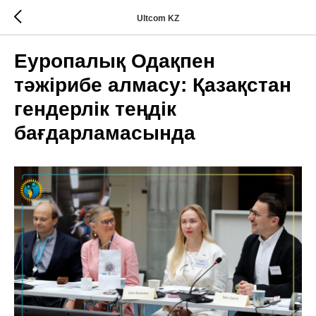
Ultcom KZ
Еуропалық Одақпен
тәжірибе алмасу: Қазақстан
гендерлік теңдік
бағдарламасында