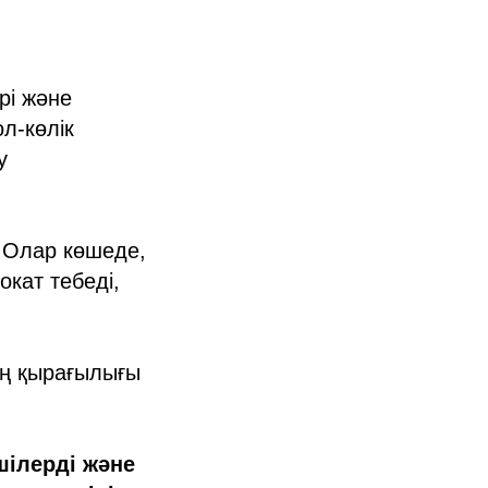
рі және
л-көлік
у
. Олар көшеде,
кат тебеді,
ің қырағылығы
шілерді және