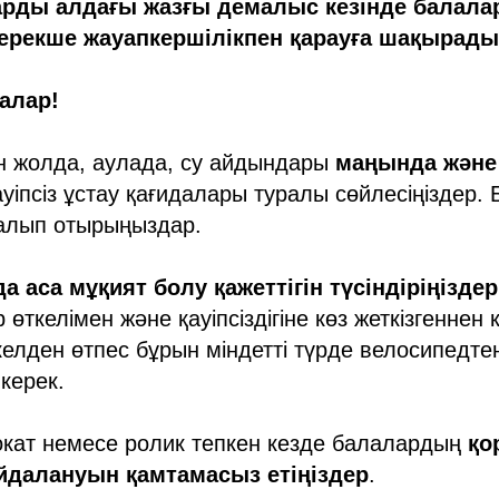
арды алдағы жазғы демалыс кезінде балала
ерекше жауапкершілікпен қарауға шақырады
налар!
 жолда, аулада, су айдындары
маңында және 
уіпсіз ұстау қағидалары туралы сөйлесіңіздер.
салып отырыңыздар.
 аса мұқият болу қажеттігін түсіндіріңіздер
 өткелімен және қауіпсіздігіне көз жеткізгеннен к
ткелден өтпес бұрын міндетті түрде велосипедте
керек.
окат немесе ролик тепкен кезде балалардың
қо
йдалануын қамтамасыз етіңіздер
.