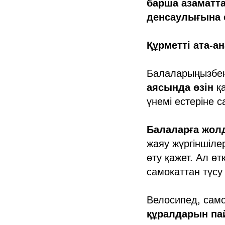
барша азаматт
денсаулығына 
Құрметті ата-а
Балаларыңызбен
аясында өзін
қа
үнемі естеріне 
Балаларға жолда
жаяу жүргіншілер
өту қажет. Ал ө
самокаттан түсу 
Велосипед, сам
құралдарын па