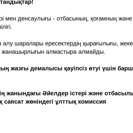
стандықтар!
і мен денсаулығы - отбасының, қоғамның және
лігі.
алу шаралары ересектердің қырағылығы, жеке 
н жанашырлығын алмастыра алмайды.
ң жазғы демалысы қауіпсіз өтуі үшін барш
ің жанындағы Әйелдер істері және отбасыл
 саясат жөніндегі ұлттық комиссия