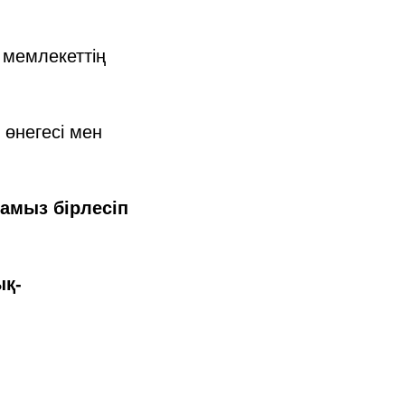
 мемлекеттің
өнегесі мен
амыз бірлесіп
ық-