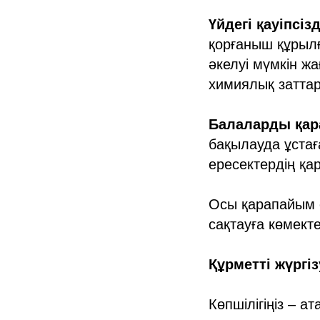
Үйдегі қауіпсі
қорғаныш құрыл
әкелуі мүмкін жа
химиялық заттар
Балаларды қа
бақылауда ұстағ
ересектердің қа
Осы қарапайым 
сақтауға көмекте
Құрметті жүргі
Көпшілігіңіз – а