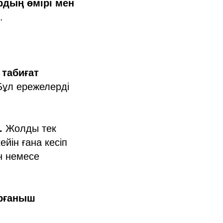
рдың өмірі мен
.
табиғат
 Бұл ережелерді
.
Жолды тек
ейін ғана кесіп
н немесе
рғаныш