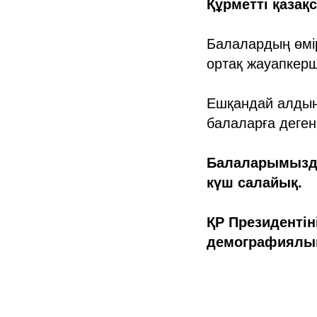
Құрметті қазақ
Балалардың өмір
ортақ жауапкерші
Ешқандай алдын 
балаларға деге
Балаларымызды
күш салайық.
ҚР Президентін
демографиялық