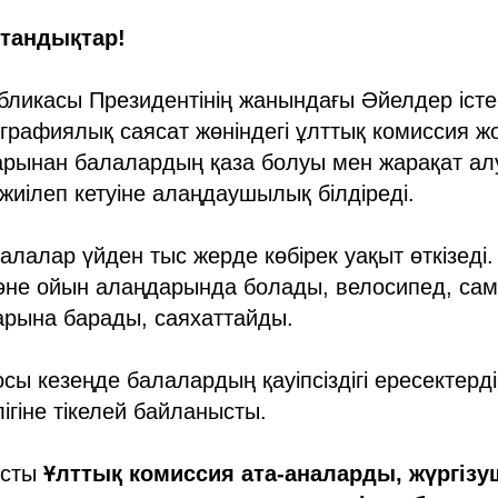
стандықтар!
бликасы Президентінің жанындағы Әйелдер істе
рафиялық саясат жөніндегі ұлттық комиссия жо
арынан балалардың қаза болуы мен жарақат ал
иілеп кетуіне алаңдаушылық білдіреді.
балалар үйден тыс жерде көбірек уақыт өткізеді
әне ойын алаңдарында болады, велосипед, само
рына барады, саяхаттайды.
сы кезеңде балалардың қауіпсіздігі ересектерд
ігіне тікелей байланысты.
ысты
Ұлттық комиссия ата-аналарды, жүргізу