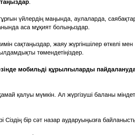
қтаңыздар
.
тұрғын үйлердің маңында, аулаларда, саябақта
нында аса мұқият болыңыздар.
ін сақтаңыздар, жаяу жүргіншілер өткелі мен 
ылдамдықты төмендетіңіздер.
кезінде мобильді құрылғыларды пайдалануд
қамай қалуы мүмкін. Ал жүргізуші баланы міндет
і Сіздің бір сәт назар аударуыңызға байланыст