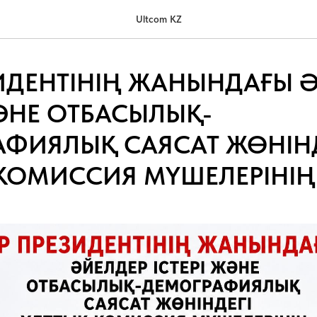
Ultcom KZ
ИДЕНТІНІҢ ЖАНЫНДАҒЫ 
ЖӘНЕ ОТБАСЫЛЫҚ-
ФИЯЛЫҚ САЯСАТ ЖӨНІНД
КОМИССИЯ МҮШЕЛЕРІНІҢ