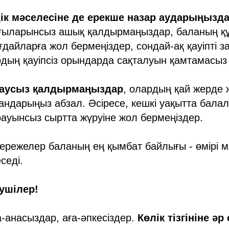
здік мәселесіне де ерекше назар аударыңызд
ғыларынсыз ашық қалдырмаңыздар, баланың құ
ғдайларға жол бермеңіздер, сондай-ақ қауіпті з
дың қауіпсіз орындарда сақталуын қамтамасыз е
раусыз қалдырмаңыздар
, олардың қай жерде 
андарыңыз абзал. Әсіресе, кешкі уақытта бала
рауынсыз сыртта жүруіне жол бермеңіздер.
ережелер баланың ең қымбат байлығы - өмірі 
седі.
зушілер!
та-анасыздар, аға-әпкесіздер.
Көлік тізгініне ә