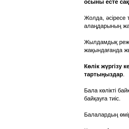
осыны есте са
Жолда, әсіресе 
алаңдарының жа
Жылдамдық режим
жақындағанда ж
Көлік жүргізу 
тартыңыздар
.
Бала көлікті бай
байқауға тиіс.
Балалардың өмір