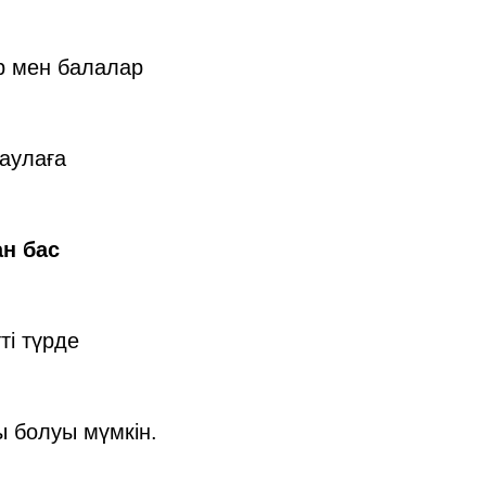
р мен балалар
аулаға
ан бас
ті түрде
ы болуы мүмкін.