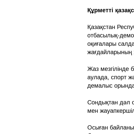
Құрметті қазақ
Қазақстан Респу
отбасылық-демог
оқиғалары салд
жағдайларының ж
Жаз мезгілінде 
аулада, спорт ж
демалыс орында
Сондықтан дәл о
мен жауапкершіл
Осыған байлан