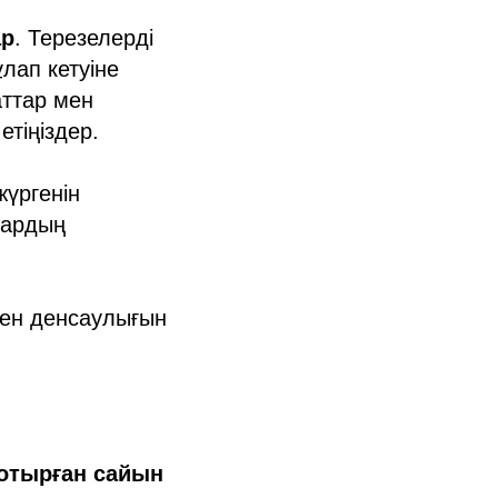
ар
. Терезелерді
лап кетуіне
аттар мен
тіңіздер.
жүргенін
лардың
мен денсаулығын
р отырған сайын