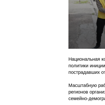
Национальная к
политики иниции
пострадавших от
Масштабную раб
регионов орган
семейно-демогра