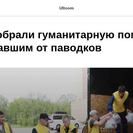
Ultcom
обрали гуманитарную п
авшим от паводков