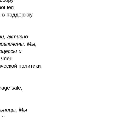
прошел
и в поддержку
ии, активно
вовлечены. Мы,
оцессы и
 член
ческой политики
age sale,
льницы. Мы
 и