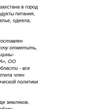
захстана в город
дукты питания,
елье, одеяла,
составлен
 хочу отметить,
нщины-
А», ОО
бласти - все
метила член
ческой политики
де земляков.
 сбору