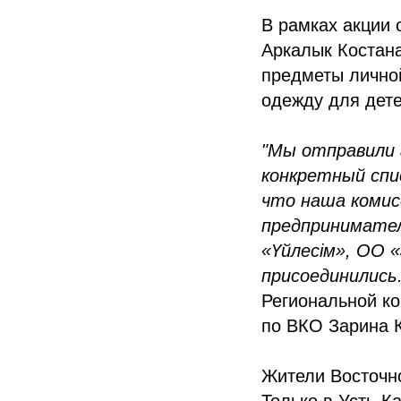
В рамках акции 
Аркалык Костана
предметы личной
одежду для дете
"Мы отправили 
конкретный спи
что наша комис
предпринимате
«Үйлесім», ОО 
присоединились
Региональной к
по ВКО Зарина 
Жители Восточно
Только в Усть-К