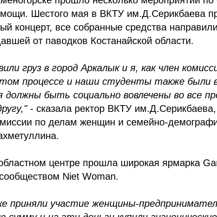
омощи. Шестого мая в ВКТУ им.Д.Серикбаева 
ый концерт, все собранные средства направил
авшей от паводков Костанайской области.
или груз в город Аркалык и я, как член комисс
этом процессе и наши студенты также были 
я должны быть социально вовлечены во все пр
ругу,"
- сказала ректор ВКТУ им.Д.Серикбаева,
омиссии по делам женщин и семейно-демографи
ахметуллина.
областном центре прошла широкая ярмарка Gar
 сообществом Niet Woman.
ке приняли участие женщины-предпринимате
 сумму и на эти деньги купили гигиенические