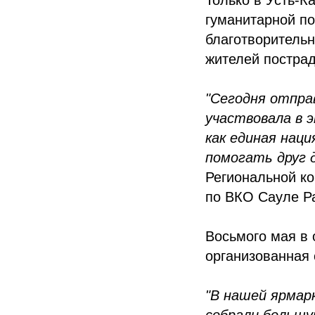
гуманитарной п
благотворительн
жителей пострад
"Сегодня отправ
участвовала в 
как единая наци
помогать друг д
Региональной к
по ВКО Сауле Р
Восьмого мая в 
организованная
"В нашей ярмар
собрали большую