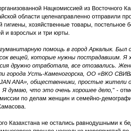
организованной Нацкомиссией из Восточного Ка
йской области целенаправленно отправили про
 гигиены, хозяйственные товары, постельное б
й и взрослых и три юрты.
гуманитарную помощь в город Аркалык. Был 
сок вещей, которые нужны пострадавшим. Я
сия дружно отработала, все отозвались. Же
ли города Усть-Каменогорска, ОО «ВКО СВИВ
«JAN ANA», общественники, простые жители о
. Я думаю, что это очень хорошее дело,
" - от
омиссии по делам женщин и семейно-демографи
Камасова.
го Казахстана не остались равнодушными к бе
аменогорске прошло несколько мероприятий по