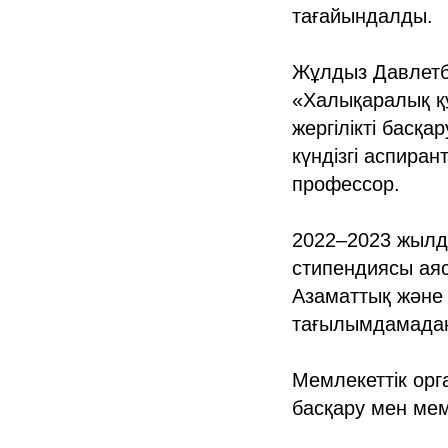
тағайындалды.
Жұлдыз Давлетба
«Халықаралық құ
жергілікті басқ
күндізгі аспира
профессор.
2022–2023 жылд
стипендиясы аяс
Азаматтық және 
тағылымдамадан 
Мемлекеттік ор
басқару мен мем