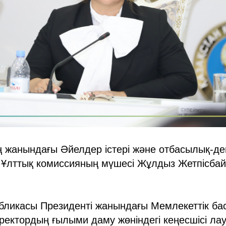
ің жанындағы Әйелдер істері және отбасылық-
і Ұлттық комиссияның мүшесі Жұлдыз Жетпісба
бликасы Президенті жанындағы Мемлекеттік ба
ректордың ғылыми даму жөніндегі кеңесшісі л