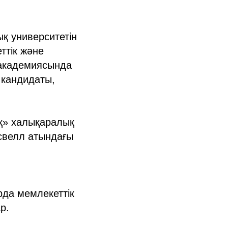
қ университетін
ттік және
у академиясында
 кандидаты,
қ» халықаралық
свелл атындағы
рда мемлекеттік
р.