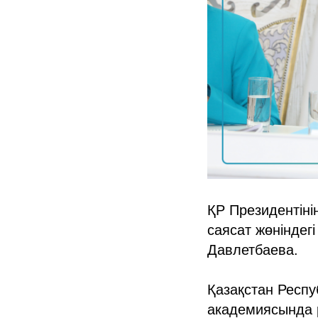
ҚР Президентін
саясат жөніндег
Давлетбаева.
Қазақстан Респу
академиясында 