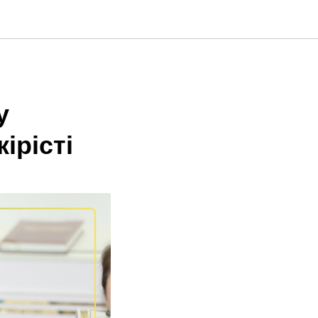
з
у
ірісті