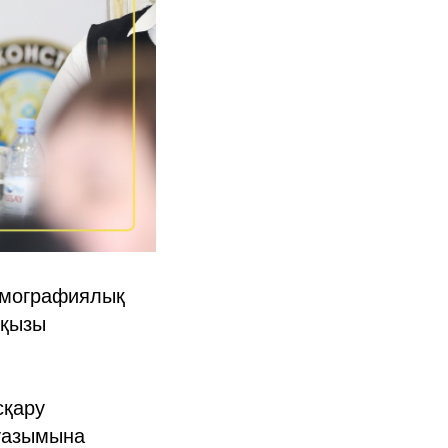
демографиялық
йқызы
сқару
ауазымына