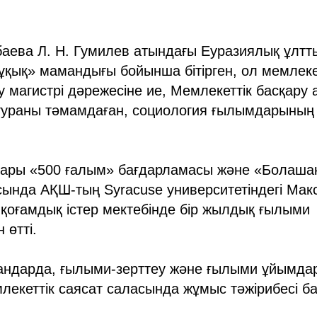
ева Л. Н. Гумилев атындағы Еуразиялық ұлтты
қық» мамандығы бойынша бітірген, ол мемлеке
ару магистрі дәрежесіне ие, Мемлекеттік басқар
нтураны тәмамдаған, социология ғылымдарының
ары «500 ғалым» бағдарламасы және «Болаша
ында АҚШ-тың Syracuse университетіндегі Мак
қоғамдық істер мектебінде бір жылдық ғылыми
өтті.
гандарда, ғылыми-зерттеу және ғылыми ұйымда
лекеттік саясат саласында жұмыс тәжірибесі ба