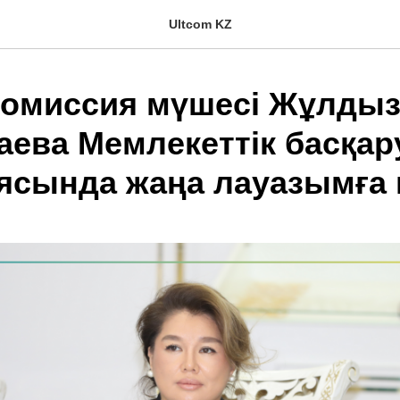
Ultcom KZ
комиссия мүшесі Жұлды
аева Мемлекеттік басқар
ясында жаңа лауазымға к