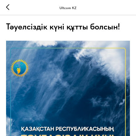
Ultcom KZ
Тәуелсіздік күні құтты болсын!