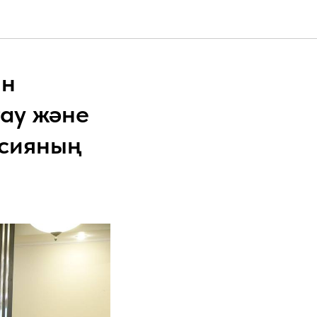
ін
тау және
ссияның