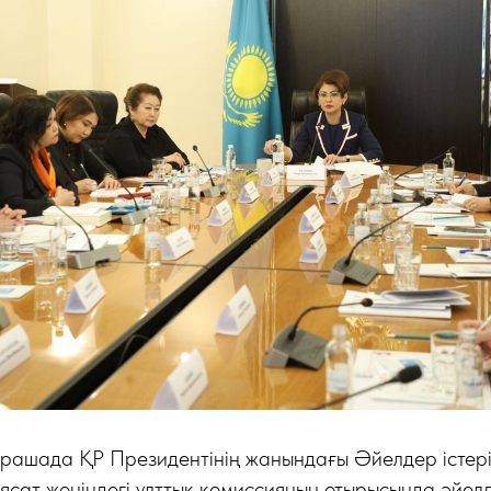
рашада ҚР Президентінің жанындағы Әйелдер істері
ясат жөніндегі ұлттық комиссияның отырысында әйел