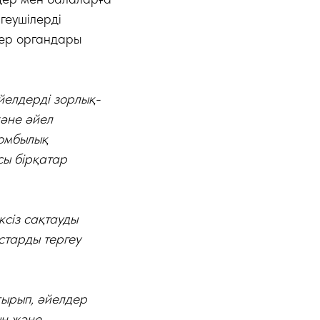
геушілерді
тер органдары
елдерді зорлық-
және әйел
зомбылық
ы бірқатар
ксіз сақтауды
старды тергеу
отырып, әйелдер
ын және