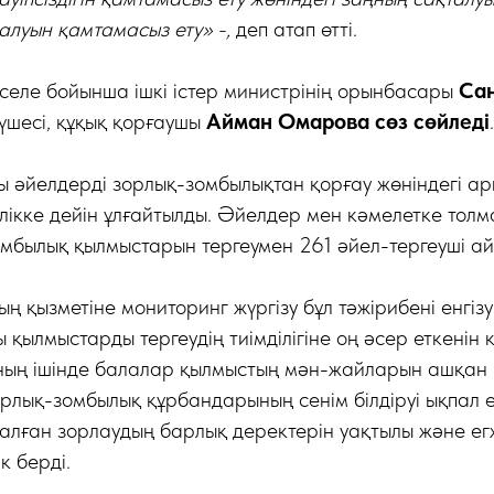
луын қамтамасыз ету» -,
деп атап өтті.
мәселе бойынша ішкі істер министрінің орынбасары
Са
үшесі, құқық қорғаушы
Айман Омарова сөз сөйледі
.
 әйелдерді зорлық-зомбылықтан қорғау жөніндегі ар
лікке дейін ұлғайтылды. Әйелдер мен кәмелетке тол
омбылық қылмыстарын тергеумен 261 әйел-тергеуші а
 қызметіне мониторинг жүргізу бұл тәжірибені енгіз
қылмыстарды тергеудің тиімділігіне оң әсер еткенін к
оның ішінде балалар қылмыстың мән-жайларын ашқан 
рлық-зомбылық құрбандарының сенім білдіруі ықпал ет
салған зорлаудың барлық деректерін уақтылы және ег
к берді.