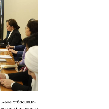
 және отбасылық-
дер мен балаларға