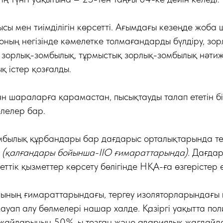
ысы мен тиімділігін көрсетті. Ағымдағы кезеңде жоба
оның негізінде кәмелетке толмағандарды бүлдіру, зорл
і зорлық-зомбылық, тұрмыстық зорлық-зомбылық нәтиже
 істер қозғалды.
н шараларға қарамастан, пысықтауды талап ететін б
лелер бар.
мбылық құрбандары бар дағдарыс орталықтарында тер
е
(қалғандары бойынша-ІІО ғимараттарында)
. Дағда
тік қызметтер көрсету бөлігінде НҚА-ға өзгерістер е
ының ғимараттарындағы, тергеу изоляторларындағы 
уап алу бөлмелері нашар халде. Қазіргі уақытта пол
жайларының 50%-ы тозған және авариялық жағдайд