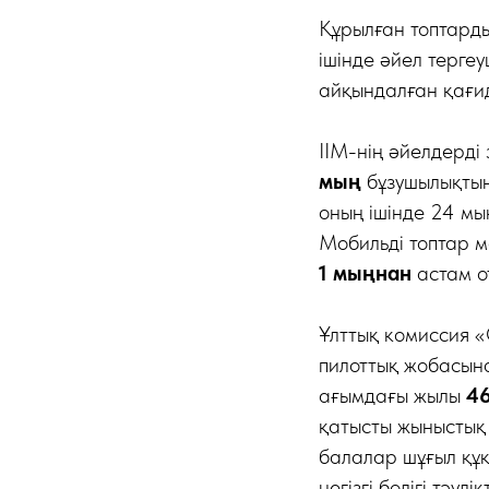
Құрылған топтарды
ішінде әйел терге
айқындалған қағида
ІІМ-нің әйелдерді
мың
бұзушылықтың
оның ішінде 24 мы
Мобильді топтар 
1 мыңнан
астам о
Ұлттық комиссия 
пилоттық жобасын
ағымдағы жылы
46
қатысты жыныстық 
балалар шұғыл құқ
негізгі бөлігі тәул