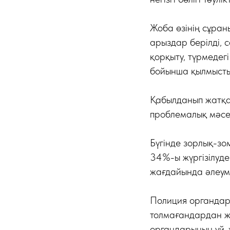
Жоба өзінің сұран
арыздар берілді, с
қорқыту, түрмедег
бойынша қылмыстық
Қабылданып жатқа
проблемалық мәсе
Бүгінде зорлық-зо
34%-ы жүргізілуд
жағдайында әлеумет
Полиция органдар
толмағандардан жа
органдарының үй-