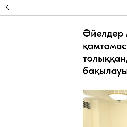
Әйелдер 
қамтамас
толыққан
бақылау