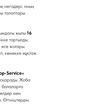
қ негіздері, оның
лы талаптары
ағымдағы жылы
16
ікке тартылды,
 есе жоғары.
п, көмекке мұқтаж
op-Service»
асқарады. Жоба
і балаларға
елдер мен
. Өтініштердің