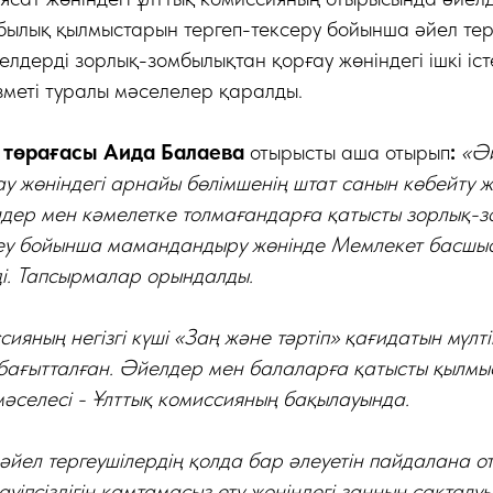
былық қылмыстарын тергеп-тексеру бойынша әйел тер
лдерді зорлық-зомбылықтан қорғау жөніндегі ішкі іс
зметі туралы мәселелер қаралды.
 төрағасы Аида Балаева
отырысты аша отырып
:
«Әй
у жөніндегі арнайы бөлімшенің штат санын көбейту 
елдер мен кәмелетке толмағандарға қатысты зорлық-
еу бойынша мамандандыру жөнінде Мемлекет басшыс
і. Тапсырмалар орындалды.
ияның негізгі күші «Заң және тәртіп» қағидатын мүлті
 бағытталған. Әйелдер мен балаларға қатысты қылмы
 мәселесі - Ұлттық комиссияның бақылауында.
– әйел тергеушілердің қолда бар әлеуетін пайдалана 
уіпсіздігін қамтамасыз ету жөніндегі заңның сақталу