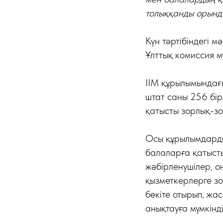
толыққанды орында
Күн тәртібіндегі 
Ұлттық комиссия м
ІІМ құрылымындағы
штат саны 256 бір
қатысты зорлық-з
Осы құрылымдардың
балаларға қатысты 
жәбірленушілер, 
қызметкерлерге зо
бекіте отырып, жа
анықтауға мүмкінді