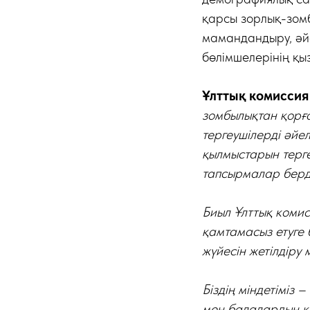
қарсы зорлық-зом
мамандандыру, әйе
бөлімшелерінің қы
Ұлттық комиссия
зомбылықтан қорға
тергеушілерді әй
қылмыстарын терг
тапсырмалар берд
Биыл Ұлттық комисс
қамтамасыз етуге
жүйесін жетілдіру
Біздің міндетіміз 
мен балалардың қа