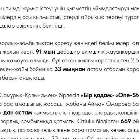
ң тиімді жұмыс істеуі үшін қызметтің ұйымдастырушылы
ушілердің осы қылмыстық істерді айрықша тергеуі тура
лар әзірленіп, бекітілді.
 зорлық-зомбылықтан қорғау жөніндегі бөлімшелері 
 жолын кесті,
91 мың
дебошир әкімшілік жауапкершіл
ңы қамауға алынды, бұл өткен жылғы көрсеткіштен 2,5
мекен-жайы бойынша
33 мыңнан
астам отбасын қара
тбасын анықтады.
«Самұрық-Қазынамен» бірлесіп
«Бір қадам» «One-St
а бастамашылық жасады, жобаны Айман Омарова б
-дан астам
қылмыстық істі қарады, олардың көпшіліг
зорлық-зомбылыққа қатысты. Өтініш білдірген
669
әй
ықтық, психологиялық және сараптамалық көмек алды
іктің түнгі уақытына – 23-тен таңғы 04-ке дейін келеді.