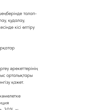
 шеңберінде талап-
ау, қудалау,
сінде кісі өлтіру
ірқатар
геу әрекеттерінің
рыс орталықтары
нгізу қажет.
кәмелетке
иция
а, 30%-ы