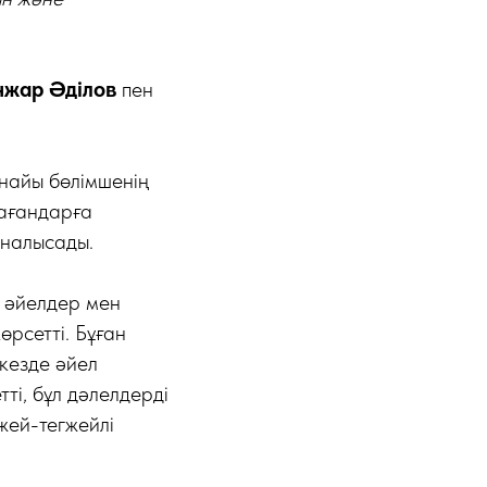
нжар Әділов
пен
найы бөлімшенің
мағандарға
йналысады.
у әйелдер мен
өрсетті. Бұған
кезде әйел
ті, бұл дәлелдерді
жей-тегжейлі