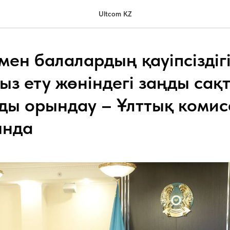
Ultcom KZ
мен балалардың қауіпсіздіг
ыз ету жөніндегі заңды сақ
ды орындау – Ұлттық коми
ында