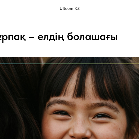
Ultcom KZ
ұрпақ – елдің болашағы