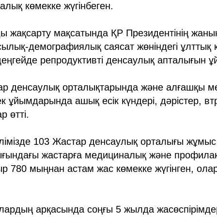
лық көмекке жүгінбеген.
ы жақсарту мақсатында ҚР Президентінің жан
асылық-демографиялық саясат жөніндегі ұлттық
деңгейде репродуктивті денсаулық апталығын 
ар денсаулық орталықтарында және алғашқы м
к ұйымдарында ашық есік күндері, дәрістер, вт
р өтті.
 елімізде 103 Жастар денсаулық орталығы жұмыс 
ығындағы жастарға медициналық және профила
ыр 780 мыңнан астам жас көмекке жүгінген, ол
алардың арқасында соңғы 5 жылда жасөспірімд