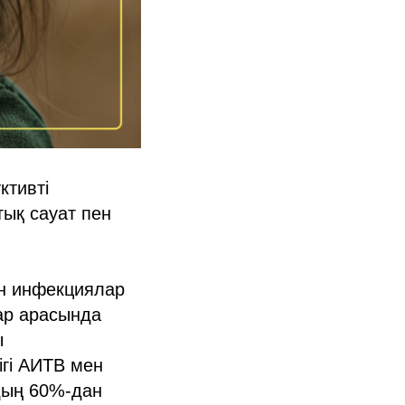
ктивті
тық сауат пен
ін инфекциялар
ар арасында
ы
ігі АИТВ мен
рдың 60%-дан