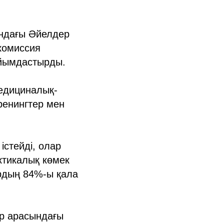
ындағы Әйелдер
 комиссия
ұйымдастырды.
едициналық-
ренингтер мен
істейді, олар
ктикалық көмек
ардың 84%-ы қала
ер арасындағы