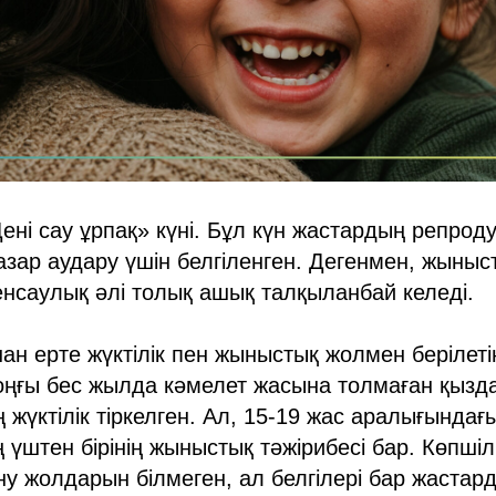
ені сау ұрпақ» күні. Бұл күн жастардың репроду
зар аудару үшін белгіленген. Дегенмен, жыныс
енсаулық әлі толық ашық талқыланбай келеді.
н ерте жүктілік пен жыныстық жолмен берілет
Соңғы бес жылда кәмелет жасына толмаған қызд
жүктілік тіркелген. Ал, 15-19 жас аралығындағ
 үштен бірінің жыныстық тәжірибесі бар. Көпшіл
у жолдарын білмеген, ал белгілері бар жаста