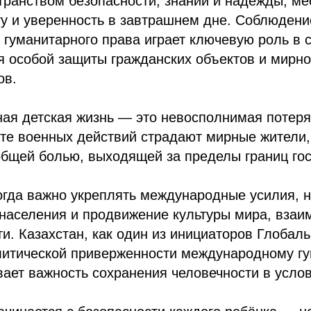
транством безопасности, знаний и надежды, мес
ту и уверенность в завтрашнем дне. Соблюдени
гуманитарного права играет ключевую роль в с
я особой защиты гражданских объектов и мирно
ов.
ая детская жизнь — это невосполнимая потеря
ате военных действий страдают мирные жители,
общей болью, выходящей за пределы границ гос
огда важно укреплять международные усилия, 
населения и продвижение культуры мира, взаи
ти. Казахстан, как один из инициаторов Глобал
литической приверженности международному г
вает важность сохранения человечности в усло