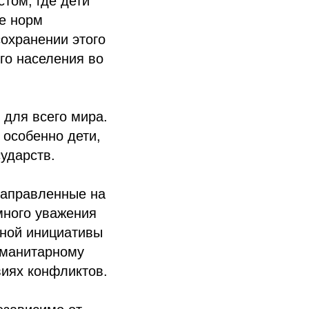
том, где дети
е норм
охранении этого
го населения во
 для всего мира.
 особенно дети,
ударств.
направленные на
много уважения
ьной инициативы
уманитарному
виях конфликтов.