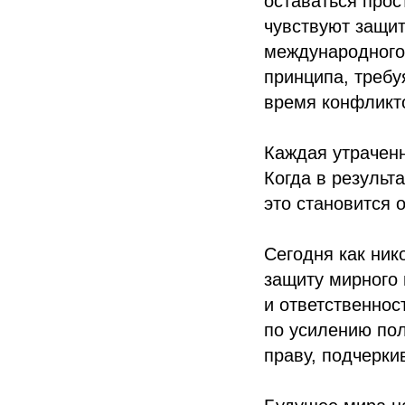
оставаться прос
чувствуют защи
международного 
принципа, требу
время конфликт
Каждая утраченн
Когда в результ
это становится 
Сегодня как ник
защиту мирного 
и ответственнос
по усилению по
праву, подчерки