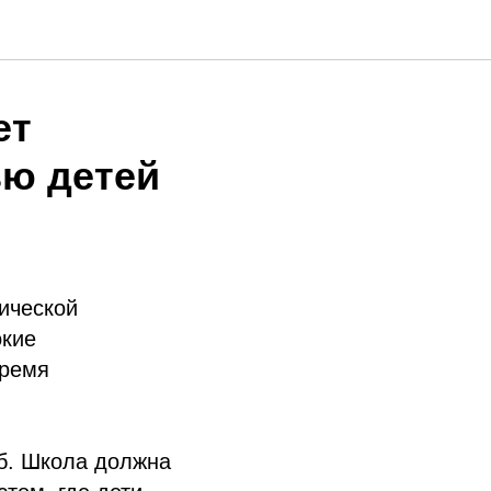
ет
ью детей
ической
окие
время
б. Школа должна