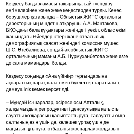
Кездесу бағдарламасы тақырыпқа сай түсіндіру
әңгімелерінен және жеке кеңестерден тұрды. Кеңес
берушілер қатарында – Облыстық ЖИТС орталығы
директорының міндетін атқарушы А.А. Мантакова,
БҚО-дағы бала құқықтары жөніндегі уәкіл, облыс әкімі
жанындағы Әйелдер істері және отбасылық-
демографиялық саясат жөніндегі комиссия мүшесі
Ш.С. Өтебалиева, сондай-ақ облыстық ЖИТС
орталығының маманы А.Б. Нұрмұханбетова және өзге
де сала мамандары болды.
Кездесу соңында «Ана үйінің» тұрғындарына
ақпараттық парақшалар мен буклеттер таратылып,
демеушілік көмек көрсетілді.
– Мұндай іс-шаралар, әсіресе осы Апталық,
халқымыздың репродуктивті денсаулыққа қатысты
сауатты көзқарасын қалыптастыруға, салауатты өмір
салтының өзің үшін де, келешек ұрпақ үшін де
маңызын ұғынуға, отбасыны жоспарлау жолдарын