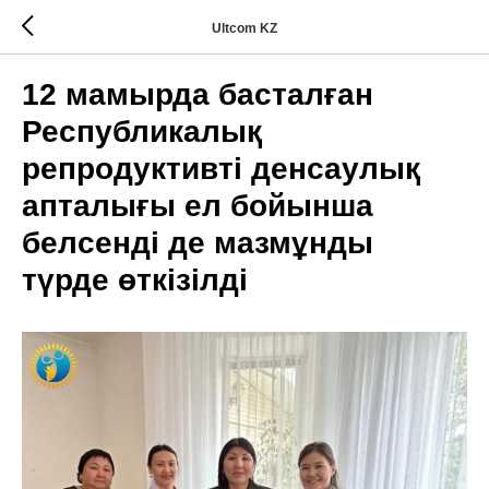
Ultcom KZ
12 мамырда басталған
Республикалық
репродуктивті денсаулық
апталығы ел бойынша
белсенді де мазмұнды
түрде өткізілді