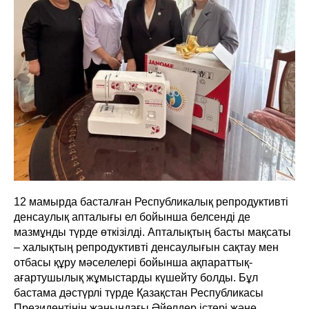
12 мамырда басталған Республикалық репродуктивті
денсаулық апталығы ел бойынша белсенді де
мазмұнды түрде өткізілді. Апталықтың басты мақсаты
– халықтың репродуктивті денсаулығын сақтау мен
отбасы құру мәселелері бойынша ақпараттық-
ағартушылық жұмыстарды күшейту болды. Бұл
бастама дәстүрлі түрде Қазақстан Республикасы
Президентінің жанындағы Әйелдер істері және