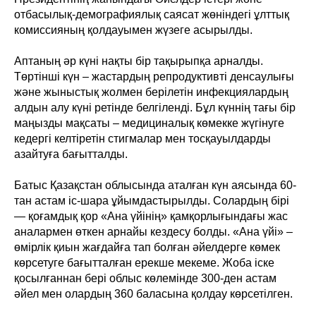
отбасылық-демографиялық саясат жөніндегі ұлттық
комиссияның қолдауымен жүзеге асырылды.
Аптаның әр күні нақты бір тақырыпқа арналды.
Төртінші күн – жастардың репродуктивті денсаулығы
және жыныстық жолмен берілетін инфекциялардың
алдын алу күні ретінде белгіленді. Бұл күннің тағы бір
маңызды мақсаты – медициналық көмекке жүгінуге
кедергі келтіретін стигмалар мен тосқауылдарды
азайтуға бағытталды.
Батыс Қазақстан облысында аталған күн аясында 60-
тан астам іс-шара ұйымдастырылды. Солардың бірі
— қоғамдық қор «Ана үйінің» қамқорлығындағы жас
аналармен өткен арнайы кездесу болды. «Ана үйі» –
өмірлік қиын жағдайға тап болған әйелдерге көмек
көрсетуге бағытталған ерекше мекеме. Жоба іске
қосылғаннан бері облыс көлемінде 300-ден астам
әйел мен олардың 360 баласына қолдау көрсетілген.