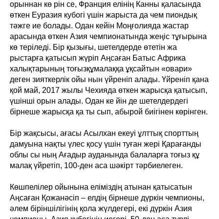
орыннан кө рін се, Франция елінің Канны қаласында
өткен Еуразия кубогі үшін жарыста да чем пиондық
тәжге ие болады. Одан кейін Моңғолияда жастар
арасында өткен Азия чемпионатында жеңіс тұғырына
кө теріледі. Бір қызығы, шетелдерде өтетін жа
рыстарға қатысып жүріп Аңсаған Батыс Африка
халықтарының тоғызқұмалаққа ұқсайтын «овари»
деген зияткерлік ойы нын үйреніп алады. Үйреніп қана
қой май, 2017 жылы Чехияда өткен жарысқа қатысып,
үшінші орын алады. Одан ке йін де шетелдердегі
бірнеше жарысқа қа ты сып, абырой биігінен көрінген.
Бір жақсысы, ағасы Асылхан екеуі ұлттық спорттың
дамуына нақты үлес қосу үшін туған жері Қарағанды
облы сы ның Ағадыр ауданында балаларға тоғыз құ
малақ үйретіп, 100-ден аса шәкірт тәрбиелеген.
Көшпелілер ойынына еліміздің атынан қатысатын
Аңсаған Қожанәсіп – елдің бірнеше дүркін чемпионы,
әлем біріншілігінің қола жүлдегері, екі дүркін Азия