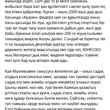
жанында жүріп, салт-дәс тү рі мізге бойлаған,
жойылып бара жат қан құсбегілікті сақтап қалу үшін ең
бек еткен қайраткер. Бұған – оның 2000 жыл дар дың
басында «Қыран» федера ция сы құрылғанда оның
басы-қасында бо луы, құсбегілікті ұлттық спорттың бір
түрі ре тінде тану үшін ережесін дайын дап, жыл дар
бойы бірнеше кітап-альбом мен 200-ге жуық ғылыми-
танымдық мақала жазуы дәлел. Сондай-ақ бүркітші лік
ті ха лықаралық деңгейде қорғау, оны әлемдік
дәрежеге жеткізу мақсатында көп ізде ніп, ЮНЕСКО-
ның Материал дық емес мәдени мұралары тізіміне
енгі зуге бар күш-жігерін жұмсады.
Кая Мазневамен танысуға жетелеген де – оның садақ
атудың классикалық емес, қазаққа тән түрлері дәстүрлі
садақ ату мен жамбы атудан жеңімпаз атанып жүруі.
Шыны керек, көзі көк, түрі бөлек Каяның қазақтың
ұлттық спорты қыз қууға, садақ атуға, жамбы атуға
неге құмар болғанын білгім келген. Сөйтсек, себептің
түп-тамыры әріде жатыр екен: ол нәубет жылдары
Еділ бойынан қуылып, қазақ жерінен пана тапқан