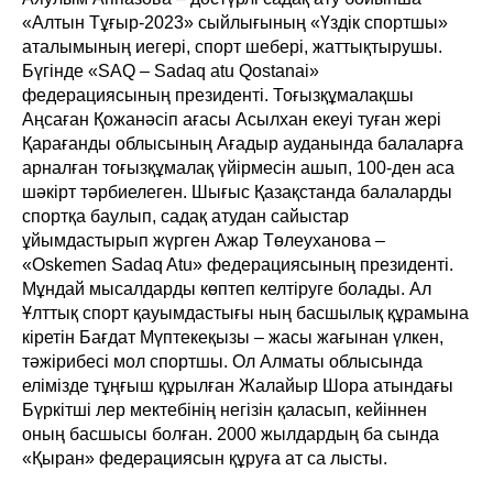
«Алтын Тұғыр-2023» сыйлығының «Үздік спортшы»
аталымының иегері, спорт шебері, жаттықтырушы.
Бүгінде «SAQ – Sadaq atu Qostanai»
федерациясының президенті. Тоғызқұмалақшы
Аңсаған Қожанәсіп ағасы Асылхан екеуі туған жері
Қарағанды облысының Ағадыр ауданында балаларға
арналған тоғызқұмалақ үйірмесін ашып, 100-ден аса
шәкірт тәрбиелеген. Шығыс Қазақстанда балаларды
спортқа баулып, садақ атудан сайыстар
ұйымдастырып жүрген Ажар Төлеуханова –
«Oskemen Sadaq Atu» федерациясының президенті.
Мұндай мысалдарды көптеп келтіруге болады. Ал
Ұлттық спорт қауымдастығы ның басшылық құрамына
кіретін Бағдат Мүптекеқызы – жасы жағынан үлкен,
тәжірибесі мол спортшы. Ол Алматы облысында
елімізде тұңғыш құрылған Жалайыр Шора атындағы
Бүркітші лер мектебінің негізін қаласып, кейіннен
оның басшысы болған. 2000 жылдардың ба сында
«Қыран» федерациясын құруға ат са лысты.