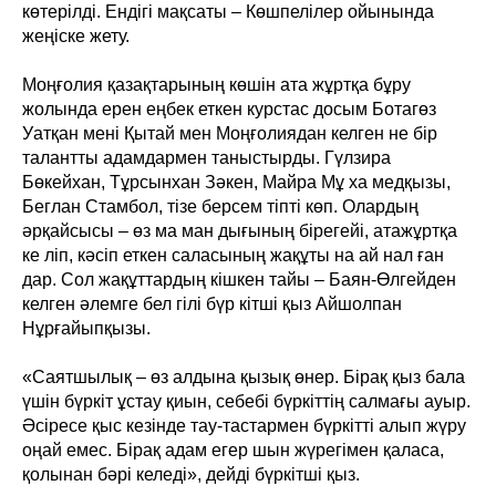
көтерілді. Ендігі мақсаты – Көшпелілер ойынында
жеңіске жету.
Моңғолия қазақтарының көшін ата жұртқа бұру
жолында ерен еңбек еткен курстас досым Ботагөз
Уатқан мені Қытай мен Моңғолиядан келген не бір
талантты адамдармен таныстырды. Гүлзира
Бөкейхан, Тұрсынхан Зәкен, Майра Мұ ха медқызы,
Беглан Стамбол, тізе берсем тіпті көп. Олардың
әрқайсысы – өз ма ман дығының бірегейі, атажұртқа
ке ліп, кәсіп еткен саласының жақұты на ай нал ған
дар. Сол жақұттардың кішкен тайы – Баян-Өлгейден
келген әлемге бел гілі бүр кітші қыз Айшолпан
Нұрғайыпқызы.
«Саятшылық – өз алдына қызық өнер. Бірақ қыз бала
үшін бүркіт ұстау қиын, себебі бүркіттің салмағы ауыр.
Әсіресе қыс кезінде тау-тастармен бүркітті алып жүру
оңай емес. Бірақ адам егер шын жүрегімен қаласа,
қолынан бәрі келеді», дейді бүркітші қыз.