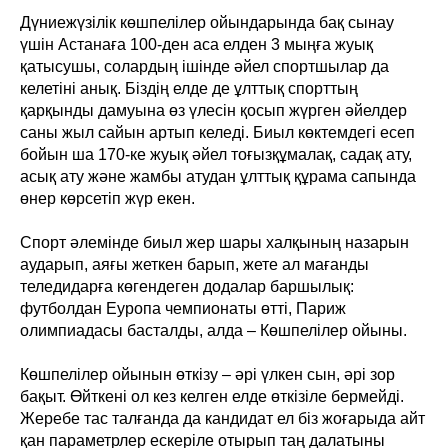
Дүниежүзілік көшпелілер ойындарында бақ сынау
үшін Астанаға 100-ден аса елден 3 мыңға жуық
қатысушы, солардың ішінде әйел спортшылар да
келетіні анық. Біздің елде де ұлттық спорттың
қарқынды дамуына өз үлесін қосып жүрген әйелдер
саны жыл сайын артып келеді. Биыл көктемдегі есеп
бойын ша 170-ке жуық әйел тоғызқұмалақ, садақ ату,
асық ату және жамбы атудан ұлттық құрама сапында
өнер көрсетіп жүр екен.
Спорт әлемінде биыл жер шары халқының назарын
аударып, аяғы жеткен барып, жете ал мағанды
теледидарға көгендеген додалар баршылық:
футболдан Еуропа чемпионаты өтті, Париж
олимпиадасы басталды, алда – Көшпелілер ойыны.
Көшпелілер ойынын өткізу – әрі үлкен сын, әрі зор
бақыт. Өйткені ол кез келген елде өткізіле бермейді.
Жеребе тас талғанда да кандидат ел біз жоғарыда айт
қан параметрлер ескеріле отырып таң далатыны