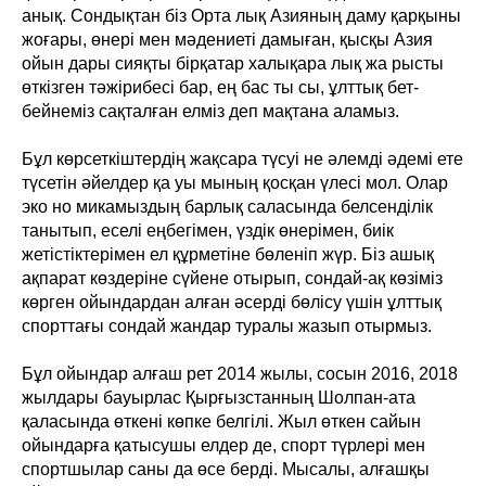
анық. Сондықтан біз Орта лық Азияның даму қарқыны
жоғары, өнері мен мәдениеті дамыған, қысқы Азия
ойын дары сияқты бірқатар халықара лық жа рысты
өткізген тәжірибесі бар, ең бас ты сы, ұлттық бет-
бейнеміз сақталған елміз деп мақтана аламыз.
Бұл көрсеткіштердің жақсара түсуі не әлемді әдемі ете
түсетін әйелдер қа уы мының қосқан үлесі мол. Олар
эко но микамыздың барлық саласында белсенділік
танытып, еселі еңбегімен, үздік өнерімен, биік
жетістіктерімен ел құрметіне бөленіп жүр. Біз ашық
ақпарат көздеріне сүйене отырып, сондай-ақ көзіміз
көрген ойындардан алған әсерді бөлісу үшін ұлттық
спорттағы сондай жандар туралы жазып отырмыз.
Бұл ойындар алғаш рет 2014 жылы, сосын 2016, 2018
жылдары бауырлас Қырғызстанның Шолпан-ата
қаласында өткені көпке белгілі. Жыл өткен сайын
ойындарға қатысушы елдер де, спорт түрлері мен
спортшылар саны да өсе берді. Мысалы, алғашқы