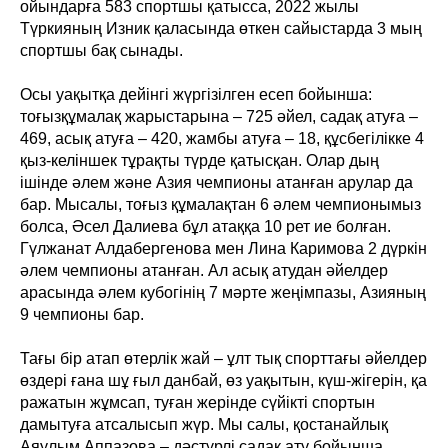
ойындарға 583 спортшы қатысса, 2022 жылы
Түркияның Изник қаласында өткен сайыстарда 3 мың
спортшы бақ сынады.
Осы уақытқа дейінгі жүргізілген есеп бойынша:
тоғызқұмалақ жарыстарына – 725 әйел, садақ атуға –
469, асық атуға – 420, жамбы атуға – 18, құсбегілікке 4
қыз-келіншек тұрақты түрде қатысқан. Олар дың
ішінде әлем және Азия чемпионы атанған арулар да
бар. Мысалы, тоғыз құмалақтан 6 әлем чемпионымыз
болса, Әсел Далиева бұл атаққа 10 рет ие болған.
Гүлжанат Алдабергенова мен Лина Каримова 2 дүркін
әлем чемпионы атанған. Ал асық атудан әйелдер
арасында әлем кубогінің 7 мәрте жеңімпазы, Азияның
9 чемпионы бар.
Тағы бір атап өтерлік жай – ұлт тық спорттағы әйелдер
өздері ғана шұ ғыл данбай, өз уақытын, күш-жігерін, қа
ражатын жұмсап, туған жерінде сүйікті спортын
дамытуға атсалысып жүр. Мы салы, қостанайлық
Аяулым Аппазова – дәстүрлі садақ ату бойынша