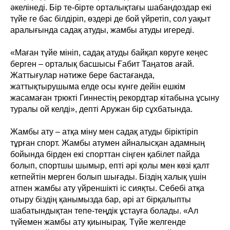
әкелінеді. Бір те-бірте орталықтағы шабандоздар екі
түйе ге бас білдіріп, өздері де бой үйретіп, сол уақыт
аралығында садақ атуды, жамбы атуды игереді.
«Маған түйе мініп, садақ атуды байқап көруге кеңес
берген – орталық басшысы Ғабит Таңатов ағай.
Жаттығулар нәтиже бере бастағанда,
жаттықтырушыма елде осы күнге дейін ешкім
жасамаған трюкті Гиннестің рекордтар кітабына ұсыну
туралы ой келді», депті Аружан бір сұхбатында.
Жамбы ату – атқа міну мен садақ атуды біріктіріп
тұрған спорт. Жамбы атумен айналысқан адамның
бойында бірден екі спорттан сіңген қабілет пайда
болып, спортшы шымыр, епті әрі қолы мен көзі қалт
кетпейтін мерген болып шығады. Біздің халық үшін
атпен жамбы ату үйреншікті іс сияқты. Себебі атқа
отыру біздің қанымызда бар, әрі ат бірқалыпты
шабатындықтан тепе-теңдік ұстауға болады. «Ал
түйемен жамбы ату қиынырақ. Түйе желгенде