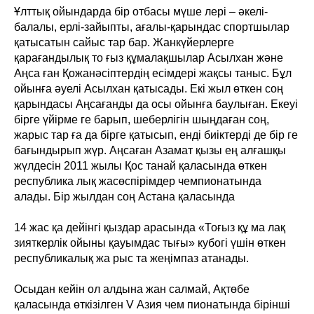
Ұлттық ойындарда бір отбасы мүше лері – әкелі-
балалы, ерлі-зайыпты, ағалы-қарындас спортшылар
қатысатын сайыс тар бар. Жанкүйерлерге
қарағандылық то ғыз құмалақшылар Асылхан және
Аңса ған Қожанәсіптердің есімдері жақсы таныс. Бұл
ойынға әуелі Асылхан қатысады. Екі жыл өткен соң
қарындасы Аңсағанды да осы ойынға баулыған. Екеуі
бірге үйірме ге барып, шеберлігін шыңдаған соң,
жарыс тар ға да бірге қатысып, енді биіктерді де бір ге
бағындырып жүр. Аңсаған Азамат қызы ең алғашқы
жүлдесін 2011 жылы Қос танай қаласында өткен
республика лық жасөспірімдер чемпионатында
алады. Бір жылдан соң Астана қаласында
14 жас қа дейінгі қыздар арасында «Тоғыз құ ма лақ
зияткерлік ойыны қауымдас тығы» кубогі үшін өткен
республикалық жа рыс та жеңімпаз атанады.
Осыдан кейін ол алдына жан салмай, Ақтөбе
қаласында өткізілген V Азия чем пионатында бірінші