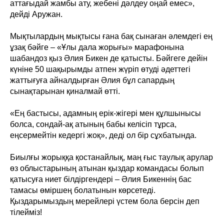
аттағыдай жамбы ату, жебені дәлдеу оңай емес»,
дейді Аружан.
Мықтылардың мықтысы ғана бақ сынаған әлемдегі ең
ұзақ бәйге – «Ұлы дала жорығы» марафонына
шабандоз қыз Әлия Бикен де қатысты. Бәйгеге дейін
күніне 50 шақырымды атпен жүріп өтуді әдеттегі
жаттығуға айналдырған Әлия бұл сапардың
сынақтарынан қиналмай өтті.
«Ең бастысы, адамның ерік-жігері мен құлшынысы
болса, сондай-ақ атының бабы келісіп тұрса,
еңсермейтін кедергі жоқ», деді ол бір сұхбатында.
Биылғы жорыққа қостанайлық, маң ғыс таулық арулар
өз облыстарының атынан қыздар командасы болып
қатысуға ниет білдіргендері – Әлия Бикеннің бас
тамасы өміршең болатынын көрсетеді.
Қыздарымыздың мерейлері үстем бола берсін деп
тілейміз!