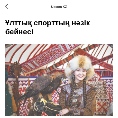
Ultcom KZ
Ұлттық спорттың нәзік
бейнесі