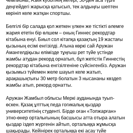
чемпионы, Азия кубогінің иегері, 50-ден аса түрлі
деңгейдегі жарысқа қатысып, тек алдыңғы шептен
көрініп келе жатқан спортшы.
Белгілі бір салада қол жеткен үлкен же тістікті әлемге
жария ететін бір өлшем – оның Гиннес рекордтар
кітабына енуі. Биыл сол кітапқа қазақтың 19 жастағы
қызының есімі енгізілді. Атына көркі сай Аружан
Амангелдіқызы елімізде тұңғыш рет түйе үстінде
жамбы атудан рекорд орнатып, бұл жетістік Гиннестің
рекордтар кітабына енгізілгеніне сүйсінгенбіз. Аружан
қызымыз түйемен желе шауып келе жатып,
арақашықтығы 30 метр болатын 3 нысананы көздеп
жамбы атып, рекорд орнатты.
Аружан Жамбыл облысы Меркі ауданында туып-
өскен. Қазақ ұлттық педа гогикалық қыздар
университетінің студенті. Бірде оған «Топжарған»
этно-өнер орталығының басшысы атта отыра алатын
қыздар іздеп жүргенін айтып, орталыққа жұмысқа
шақырады. Кейінірек орталыққа екі асау түйе