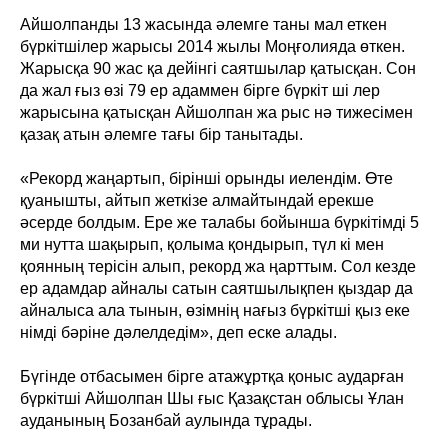
Айшолпанды 13 жасында әлемге таны мал еткен
бүркітшілер жарысы 2014 жылы Моңғолияда өткен.
Жарысқа 90 жас қа дейінгі саятшылар қатысқан. Сон
да жал ғыз өзі 79 ер адаммен бірге бүркіт ші лер
жарысына қатысқан Айшолпан жа рыс нә тижесімен
қазақ атын әлемге тағы бір танытады.
«Рекорд жаңартып, бірінші орынды иелендім. Өте
қуанышты, айтып жеткізе алмайтындай ерекше
әсерде болдым. Ере же талабы бойынша бүркітімді 5
ми нутта шақырып, қолыма қондырып, түл кі мен
қоянның терісін алып, рекорд жа ңарттым. Сол кезде
ер адамдар айналы сатын саятшылықпен қыздар да
айналыса ала тынын, өзімнің нағыз бүркітші қыз еке
німді бәріне дәлелдедім», деп еске алады.
Бүгінде отбасымен бірге атажұртқа қоныс аударған
бүркітші Айшолпан Шы ғыс Қазақстан облысы Ұлан
ауданының Бозанбай аулында тұрады.