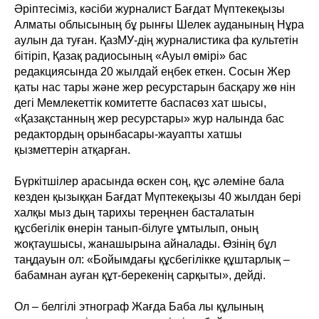
Әріптесіміз, кәсіби журналист Бағдат Мүптекеқызы
Алматы облысының бұ рынғы Шелек ауданының Нұра
аулын да туған. ҚазМУ-дің журналистика фа культетін
бітіріп, Қазақ радиосының «Ауыл өмірі» бас
редакциясында 20 жылдай еңбек еткен. Сосын Жер
қаты нас тары және жер ресурстарын басқару жө нін
дегі Мемлекеттік комитетте баспасөз хат шысы,
«Қазақстанның жер ресурстары» жур налында бас
редактордың орынбасары-жауапты хатшы
қызметтерін атқарған.
Бүркітшілер арасында өскен соң, құс әлеміне бала
кезден қызыққан Бағдат Мүптекеқызы 40 жылдан бері
халқы мыз дың тарихы тереңнен басталатын
құсбегілік өнерін танып-білуге ұмтылып, оның
жоқтаушысы, жанашырына айналады. Өзінің бұл
таңдауын ол: «Бойымдағы құсбегілікке құштарлық –
бабамнан ауған құт-берекенің сарқыты», дейді.
Ол – белгілі этнограф Жағда Баба лы құлының