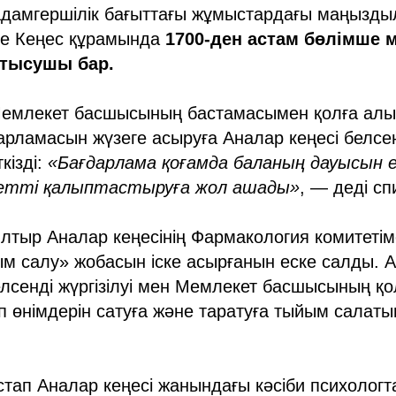
 адамгершілік бағыттағы жұмыстардағы маңызд
де Кеңес құрамында
1700-ден астам бөлімше 
атысушы бар.
емлекет басшысының бастамасымен қолға алын
рламасын жүзеге асыруға Аналар кеңесі белсе
кізді:
«Бағдарлама қоғамда баланың дауысын ес
етті қалыптастыруға жол ашады»
, — деді сп
лтыр Аналар кеңесінің Фармакология комитетіме
м салу» жобасын іске асырғанын еске салды. 
лсенді жүргізілуі мен Мемлекет басшысының қ
п өнімдерін сатуға және таратуға тыйым салаты
тап Аналар кеңесі жанындағы кәсіби психологт