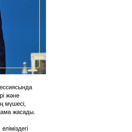
сессиясында
рі және
ң мүшесі,
ама жасады.
еліміздегі