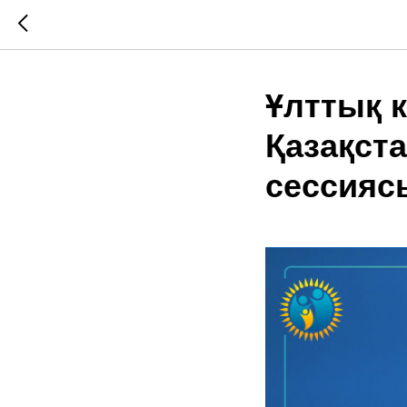
Ұлттық 
Қазақст
сессияс