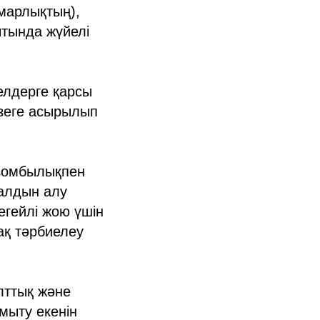
марлықтың),
ытында жүйелі
елдерге қарсы
зеге асырылып
-зомбылықпен
 алдын алу
егейлі жою үшін
ақ тәрбиелеу
лттық және
мыту екенін