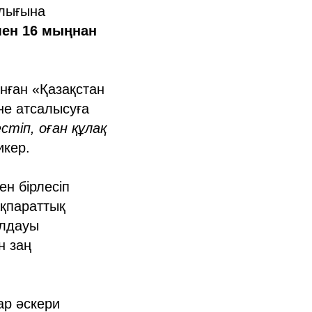
ылығына
мен 16 мыңнан
ған «Қазақстан
не атсалысуға
тіп, оған құлақ
икер.
н бірлесіп
Ақпараттық
олдауы
н заң
ар әскери