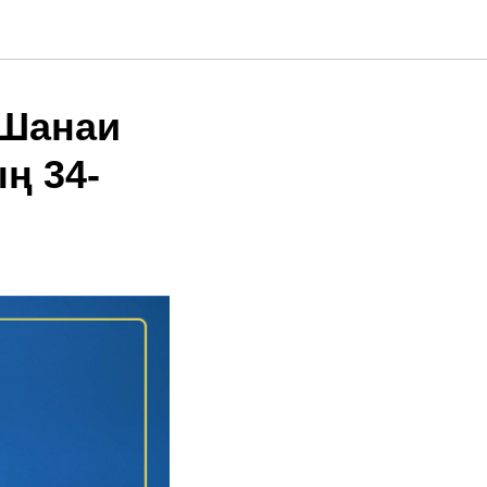
 Шанаи
ң 34-