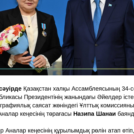
сәуірде
Қазақстан халқы Ассамблеясының 34-
бликасы Президентінің жанындағы Әйелдер істе
рафиялық саясат жөніндегі Ұлттық комиссияны
налар кеңесінің төрағасы
Назипа Шанаи
баянд
р Аналар кеңесінің құрылымдық рөлін атап өтіп, 