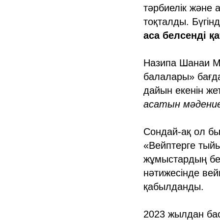
тәрбиелік және
тоқталды. Бүгін
аса белсенді қ
Назипа Шанаи М
балалары» бағда
дайын екенін жет
асатын мәдени
Сондай-ақ ол бы
«Вейптерге тыйы
жұмыстардың бе
нәтижесінде вей
қабылданды.
2023 жылдан бас