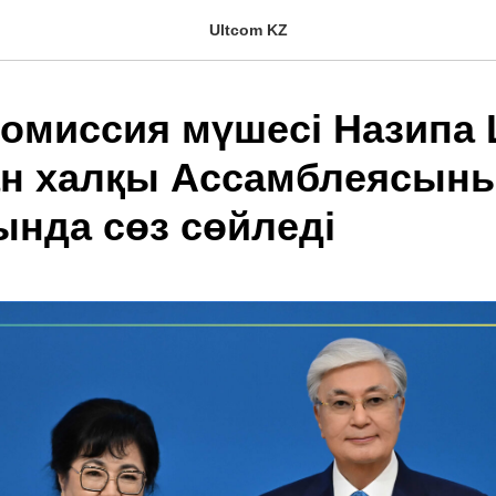
Ultcom KZ
комиссия мүшесі Назипа
ан халқы Ассамблеясыны
ында сөз сөйледі