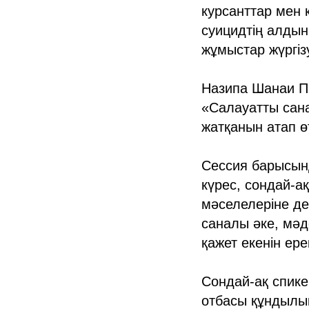
курсанттар мен
суицидтің алдын
жұмыстар жүргіз
Назипа Шанаи Пр
«Салауатты сан
жатқанын атап өт
Сессия барысын
күрес, сондай-
мәселелеріне де
саналы әке, мәд
қажет екенін ере
Сондай-ақ спике
отбасы құндылық