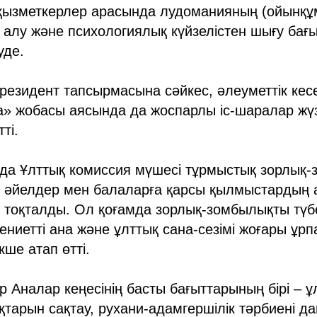
 қызметкерлер арасында лудоманияның (ойынқұ
 алу және психологиялық күйзелістен шығу бағ
уде.
езидент тапсырмасына сәйкес, әлеуметтік кес
а» жобасы аясында да жоспарлы іс-шаралар жү
ті.
да Ұлттық комиссия мүшесі тұрмыстық зорлық
ақ әйелдер мен балаларға қарсы қылмыстардың
 тоқталды. Ол қоғамда зорлық-зомбылықты түб
ениетті ана және ұлттық сана-сезімі жоғары ұрп
кше атап өтті.
р Аналар кеңесінің басты бағыттарының бірі – ұ
тарын сақтау, рухани-адамгершілік тәрбиені да