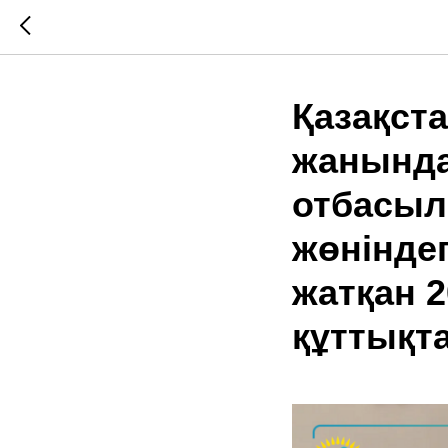
Қазақст
жанында
отбасыл
жөніндег
жатқан 
құттықт