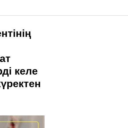
нтінің
ат
ді келе
үректен