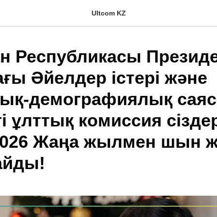
Ultcom KZ
ан Республикасы Президе
ғы Әйелдер істері және
ық-демографиялық саяс
і ұлттық комиссия сіздер
2026 Жаңа жылмен шын ж
айды!