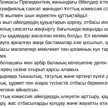
бликасы Президентінің жанындағы Әйелдер істе
рафиялық саясат жөніндегі Ұлттық комиссия сі
26 жылмен шын жүректен құттықтайды!
н жыл әйелдердің құқықтарын қорғау, отбасы ин
ялық саясатты жаңғырту бағытында маңызды 
ты қадамдар жасалған кезең болды. Ел көлемі
уға арналған жаңа бастамалар іске қосылып, 
басы мәселелері мемлекет пен қоғамның күн тәрт
ек.
олашағы мен әрбір баланың келешегіне деген 
 терең сезіне отырып қарсы аламыз.
ыраққа тыныштық, татулық және ертеңгі күнге д
ық, құрмет пен өзара түсіністік отбасы берекесі
негізіне айналсын.
ық комиссия әйелдердің әлеуетін арттыру, қауіп
ру, жас отбасыларды қолдау және жауапты ата