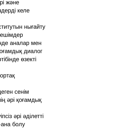
рі және
здерді келе
ститутын нығайту
шешімдер
нде аналар мен
қоғамдық диалог
ібінде өзекті
ортақ
еген сенім
нің әрі қоғамдық
сіз әрі әділетті
-ана болу