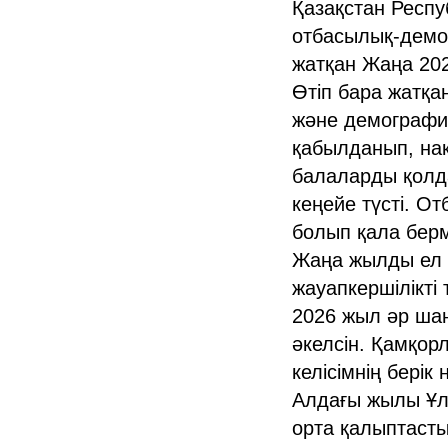
Қазақстан Респу
отбасылық-демог
жатқан Жаңа 20
Өтіп бара жатқа
және демографи
қабылданып, нақ
балаларды қолда
кеңейе түсті. От
болып қала берм
Жаңа жылды ел б
жауапкершілікті
2026 жыл әр шаң
әкелсін. Қамқорл
келісімнің берік 
Алдағы жылы Ұлтт
орта қалыптасты