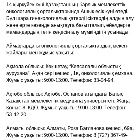
14 қыркүйек күні Қазақстанның барлық мемлекеттік
онкологиялық орталықтарында Ашық есік күні өтеді.
Бұл шара гинекологиялық қатерлі ісіктердің алдын алу
және ерте кезеңде анықтауға бағытталып, әйелдерге
мамандардың тегін кеңесін алу мүмкіндігін ұсынады.
Аймақтардағы онкологиялық орталықтардың мекен-
жайлары мен жұмыс уақыты:
Ақмола облысы: Көкшетау, “Көпсалалы облыстық
аурухана”, Ақан сері көшесі, 1в, онкологиялық емхана.
Жұмыс уақыты: 9:00-13:00. Телефон: 33-04-94.
Ақтөбе облысы: Ақтөбе, Оспанов атындағы Батыс
Қазақстан мемлекеттік медицина университеті, Жаңа
Қоныс-8, КДО. Жұмыс уақыты: 9:00-13:00. Телефон:
53-42-20.
Алматы облысы: Алматы, Роза Бағланова көшесі, 69а.
Жұмыс уақыты: 9:00-13:00. Телефон: 8 (727) 367-49-