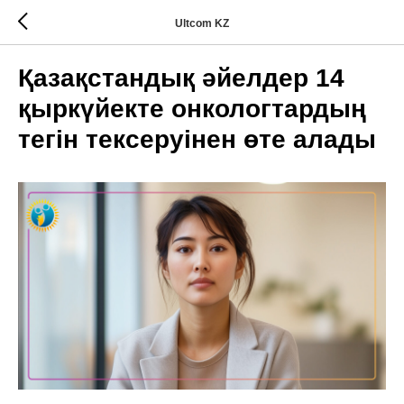
Ultcom KZ
Қазақстандық әйелдер 14
қыркүйекте онкологтардың
тегін тексеруінен өте алады