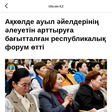
Ultcom KZ
Ақкөлде ауыл әйелдерінің
әлеуетін арттыруға
бағытталған республикалық
форум өтті