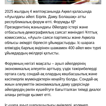
2025 жылдың 4 желтоқсанында Ақкөл қаласында
«Ауылдағы әйел: Бірлік. Даму. Болашақ» атты
республикалық форум өтті. Форумды ҚР
Президентінің жанындағы Әйелдер істері және
отбасылық-демографиялық саясат жөніндегі Ұлттық
комиссиясы, «Ауыл» саяси партиясы және Ақмола
облысы әкімдігі бірлесіп ұйымдастырды. Іс-шараға
еліміздің барлық өңірінен шамамен 400 әйел мен түрлі
ұйымдардың өкілдері қатысты.
Форумның негізгі мақсаты – ауыл әйелдерінің
экономикалық әлеуетін арттыру, үздік тәжірибелерді
ортаға салу, сондай-ақ олардың көшбасшылық және
кәсіпкерлік мүмкіндіктерін кеңейту болды. Сондай-ақ
жиын әлеуметтік-экономикалық даму үдерісінде
әйелдердің рөлін күшейтуге бағытталған тиімді диалог
алаңы ретінде қызмет етті.
Іс-шара ауыл шаруашылығы өнімдері, қолөнер