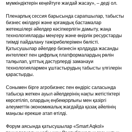
мүмкіндіктерін кеңейтуге жағдай жасау», – деді ол.
Пленарлық сессия барысында сарапшылар, табысты
бизнес өкілдері және қоғамдық бастамалар
жетекшілері әйелдер кәсіпкерлігін дамыту, жаңа
технологияларды меңгеру және өңірлік ресурстарды
тиімді пайдалану тәжірибелерімен бөлісті.
Қатысушылар әйелдер бизнесін қолдауда жасанды
интеллект пен цифрлық платформалардың рөлін
талқылап, ұлттық дәстүрлерді заманауи
технологиялармен ұштастырудың табысты үлгілерін
қарастырды.
Сонымен бірге агробизнес пен өндіріс саласында
табысқа жеткен ауыл әйелдерінің нақты жетістіктері
көрсетіліп, олардың еңбекқорлығы мен қазіргі
әлеуметтік-экономикалық жағдайда қазақ әйелінің
маңызы ерекше атап өтілді.
Форум аясында қатысушылар «Smart Aqkol»