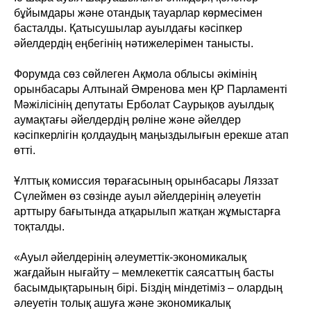
бұйымдары және отандық тауарлар көрмесімен
басталды. Қатысушылар ауылдағы кәсіпкер
әйелдердің еңбегінің нәтижелерімен танысты.
Форумда сөз сөйлеген Ақмола облысы әкімінің
орынбасары Алтынай Әмренова мен ҚР Парламенті
Мәжілісінің депутаты Ерболат Саурықов ауылдық
аумақтағы әйелдердің рөліне және әйелдер
кәсіпкерлігін қолдаудың маңыздылығын ерекше атап
өтті.
Ұлттық комиссия төрағасының орынбасары Ляззат
Сүлеймен өз сөзінде ауыл әйелдерінің әлеуетін
арттыру бағытында атқарылып жатқан жұмыстарға
тоқталды.
«Ауыл әйелдерінің әлеуметтік-экономикалық
жағдайын нығайту – мемлекеттік саясаттың басты
басымдықтарының бірі. Біздің міндетіміз – олардың
әлеуетін толық ашуға және экономикалық