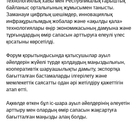
технологиялық хабы мен Республикалық ғарыштық
байланыс орталығының жұмысымен танысты.
Заманауи цифрлық шешімдер, инновациялық
инфрақұрылымдық жобалар және «ақылды қала»
технологиялары өңір экономикасының дамуына және
тұрғындардың өмір сапасын арттыруға елеулі үлес
қосатыны көрсетілді.
Форум қорытындысында қатысушылар ауыл
әйелдерін жүйелі түрде қолдаудың маңыздылығын,
кооперативтік шаруашылықты дамыту, экспортқа
бағытталған бастамаларды ілгерілету және
мемлекеттік саясатты одан әрі жетілдіру қажеттігін
атап өтті.
Ақкөлде өткен бұл іс-шара ауыл әйелдерінің әлеуетін
арттыру мен олардың өмір сапасын жақсартуға
бағытталған маңызды алаң болды.