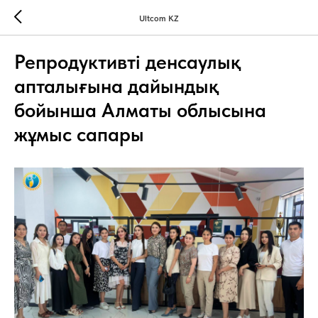
Ultcom KZ
Репродуктивті денсаулық
апталығына дайындық
бойынша Алматы облысына
жұмыс сапары