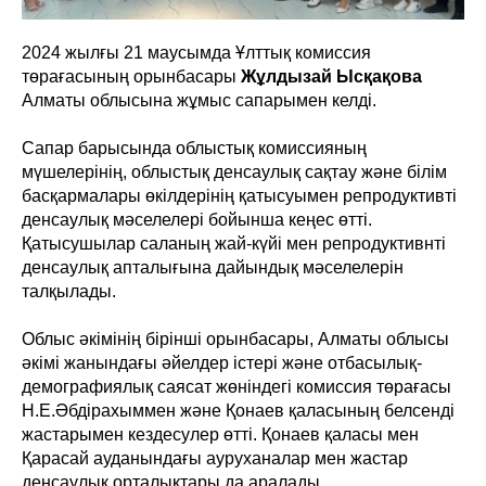
2024 жылғы 21 маусымда Ұлттық комиссия
төрағасының орынбасары
Жұлдызай Ысқақова
Алматы облысына жұмыс сапарымен келді.
Сапар барысында облыстық комиссияның
мүшелерінің, облыстық денсаулық сақтау және білім
басқармалары өкілдерінің қатысуымен репродуктивті
денсаулық мәселелері бойынша кеңес өтті.
Қатысушылар саланың жай-күйі мен репродуктивнті
денсаулық апталығына дайындық мәселелерін
талқылады.
Облыс әкімінің бірінші орынбасары, Алматы облысы
әкімі жанындағы әйелдер істері және отбасылық-
демографиялық саясат жөніндегі комиссия төрағасы
Н.Е.Әбдірахыммен және Қонаев қаласының белсенді
жастарымен кездесулер өтті. Қонаев қаласы мен
Қарасай ауданындағы ауруханалар мен жастар
денсаулық орталықтары да аралады.