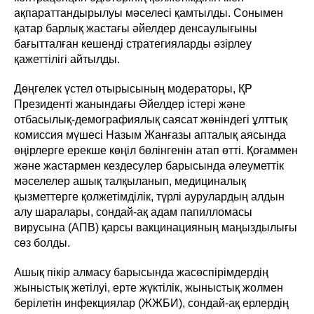
ақпараттандырылуы мәселесі қамтылды. Сонымен
қатар барлық жастағы әйелдер денсаулығыны
бағытталған кешенді стратегияларды әзірлеу
қажеттілігі айтылды.
Дөңгелек үстел отырысының модераторы, ҚР
Президенті жанындағы Әйелдер істері және
отбасылық-демографиялық саясат жөніндегі ұлттық
комиссия мүшесі Назым Жанғазы апталық аясында
өңірлерге ерекше көңіл бөлінгенін атап өтті. Қоғаммен
және жастармен кездесулер барысында әлеуметтік
мәселелер ашық талқыланып, медициналық
қызметтерге қолжетімділік, түрлі аурулардың алдын
алу шаралары, сондай-ақ адам папилломасы
вирусына (АПВ) қарсы вакцинацияның маңыздылығы
сөз болды.
Ашық пікір алмасу барысында жасөспірімдердің
жыныстық жетілуі, ерте жүктілік, жыныстық жолмен
берілетін инфекциялар (ЖЖБИ), сондай-ақ ерлердің