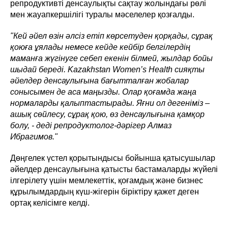
репродуктивті денсаулықты сақтау жолындағы рөлі
мен жауапкершілігі туралы мәселелер қозғалды.
"Кей әйел өзін әлсіз етіп көрсетуден қорқады, сұрақ
қоюға ұялады немесе кейде кейбір белгілердің
маманға жүгінуге себеп екенін білмей, жылдар бойы
шыдай береді. Kazakhstan Women’s Health сияқты
әйелдер денсаулығына бағытталған жобалар
сонысымен де аса маңызды. Олар қоғамда жаңа
нормаларды қалыптастырады. Яғни ол дегеніміз –
ашық сөйлесу, сұрақ қою, өз денсаулығына қамқор
болу, - деді репродуктолог-дәрігер Алмаз
Ибрагимов."
Дөңгелек үстел қорытындысы бойынша қатысушылар
әйелдер денсаулығына қатысты бастамаларды жүйелі
ілгерілету үшін мемлекеттік, қоғамдық және бизнес
құрылымдардың күш-жігерін біріктіру қажет деген
ортақ келісімге келді.