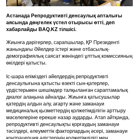
Астанада Репродуктивті денсаулық апталығы
аясында дөңгелек үстел отырысы өтті, деп
хабарлайды BAQ.KZ тілшісі.
Жиынға дәрігерлер, сарапшылар, ҚР Президенті
жанындағы Әйелдер істері және отбасылық-
демографиялық саясат жөніндегі ұлттық комиссияның
өкілдері қатысты.
Іс-шара еліміздегі әйелдердің репродуктивті
денсаулығына қатысты өзекті сын-қатерлер,
үрдістерьмен шешімдер талқыланған сараптамалық
диалог алаңына айналды. Жиынға қатысушылар
қатердің алдын алу, ағарту және заманауи
медициналық қызметтердің қолжетімділігін арттыру
мәселелеріне ерекше назар аударды. Атап айтқанда,
репродуктивті денсаулықты қорғаудың заманауи
тәсілдері, әлеуметтік факторлардың әсері, заманауи
контрацепция әдістерінің қолжетімділігі мен