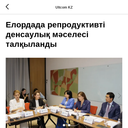
Ultcom KZ
Елордада репродуктивті
денсаулық мәселесі
талқыланды