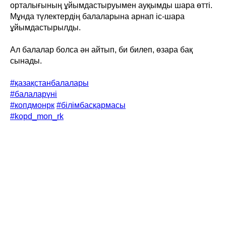
орталығының ұйымдастыруымен ауқымды шара өтті.
Мұнда түлектердің балаларына арнап іс-шара
ұйымдастырылды.
Ал балалар болса ән айтып, би билеп, өзара бақ
сынады.
#қазақстанбалалары
#балаларүні
#копдмонрк
#білімбасқармасы
#kopd_mon_rk