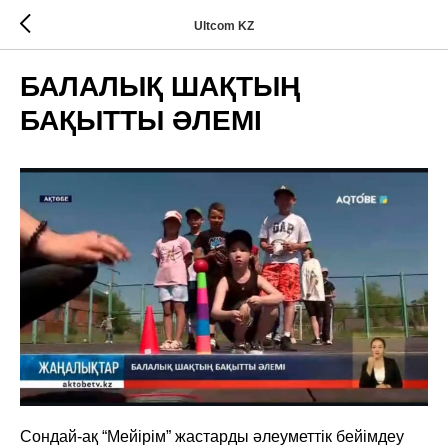
Ultcom KZ
БАЛАЛЫҚ ШАҚТЫҢ
БАҚЫТТЫ ӘЛЕМІ
Сондай-ақ “Мейірім” жастарды әлеуметтік бейімдеу